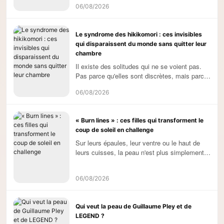
06/08/2026
Le syndrome des hikikomori : ces invisibles
qui disparaissent du monde sans quitter leur
chambre
Il existe des solitudes qui ne se voient pas.
Pas parce qu'elles sont discrètes, mais parce
qu'elles se déroulent derrière une porte
06/08/2026
fermée. Pendant que le (...)
« Burn lines » : ces filles qui transforment le
coup de soleil en challenge
Sur leurs épaules, leur ventre ou le haut de
leurs cuisses, la peau n'est plus simplement
bronzée. Elle est rouge, brûlante, parfois
douloureuse, avec des (...)
06/08/2026
Qui veut la peau de Guillaume Pley et de
LEGEND ?