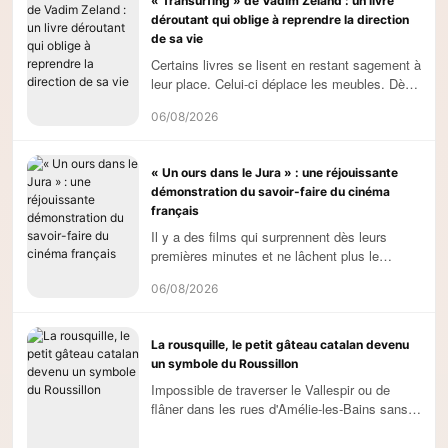
« Transurfing » de Vadim Zeland : un livre
déroutant qui oblige à reprendre la direction
de sa vie
Certains livres se lisent en restant sagement à
leur place. Celui-ci déplace les meubles. Dès
les premières pages de Transurfing, L'espace
06/08/2026
des variantes, (...)
« Un ours dans le Jura » : une réjouissante
démonstration du savoir-faire du cinéma
français
Il y a des films qui surprennent dès leurs
premières minutes et ne lâchent plus le
spectateur. Un ours dans le Jura appartient à
06/08/2026
cette catégorie. C'est une (...)
La rousquille, le petit gâteau catalan devenu
un symbole du Roussillon
Impossible de traverser le Vallespir ou de
flâner dans les rues d'Amélie-les-Bains sans
tomber sur ces petits anneaux blancs qui
semblent presque trop (...)