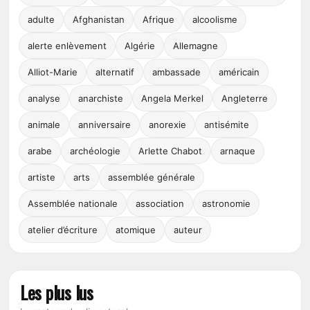
adulte
Afghanistan
Afrique
alcoolisme
alerte enlèvement
Algérie
Allemagne
Alliot-Marie
alternatif
ambassade
américain
analyse
anarchiste
Angela Merkel
Angleterre
animale
anniversaire
anorexie
antisémite
arabe
archéologie
Arlette Chabot
arnaque
artiste
arts
assemblée générale
Assemblée nationale
association
astronomie
atelier d’écriture
atomique
auteur
Les plus lus