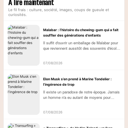
À lire maintenant
Le fil frais : culture, société, images, coups de gueule et
curiosités.
Malabar : l’histoire du chewing-gum qui a fait
souffler des générations d’enfants
Il suffit d'ouvrir un emballage de Malabar pour
que reviennent aussitôt des souvenirs d'école,
de récréations et d'étés passés à défier ses
copains à celui (...)
07/08/2026
Elon Musk s’en prend à Marine Tondelier :
l’ingérence de trop
Il existe un paradoxe de notre époque. Jamais
un homme n'a eu autant de moyens pour
influencer le débat public mondial. Et rarement
un individu aura autant (...)
07/08/2026