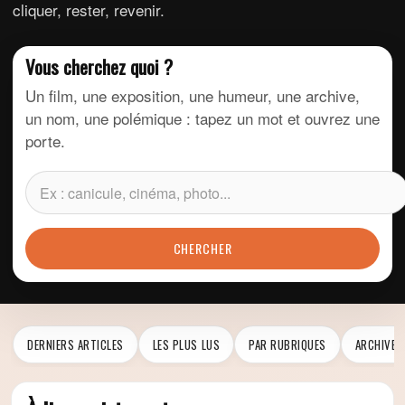
cliquer, rester, revenir.
Vous cherchez quoi ?
Un film, une exposition, une humeur, une archive,
un nom, une polémique : tapez un mot et ouvrez une
porte.
CHERCHER
DERNIERS ARTICLES
LES PLUS LUS
PAR RUBRIQUES
ARCHIVES