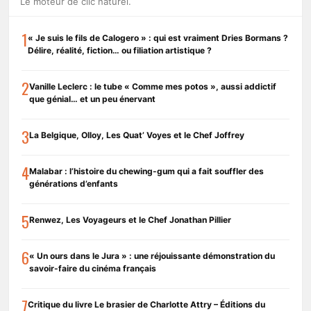
Le moteur de clic naturel.
1
« Je suis le fils de Calogero » : qui est vraiment Dries Bormans ?
Délire, réalité, fiction… ou filiation artistique ?
2
Vanille Leclerc : le tube « Comme mes potos », aussi addictif
que génial… et un peu énervant
3
La Belgique, Olloy, Les Quat’ Voyes et le Chef Joffrey
4
Malabar : l’histoire du chewing-gum qui a fait souffler des
générations d’enfants
5
Renwez, Les Voyageurs et le Chef Jonathan Pillier
6
« Un ours dans le Jura » : une réjouissante démonstration du
savoir-faire du cinéma français
7
Critique du livre Le brasier de Charlotte Attry – Éditions du