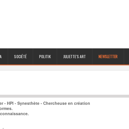
A
SOCIÉTÉ
POLITIK
JULIETTE'S ART
NEWSLETTER
ger - HPI - Synesthète - Chercheuse en création
formes.
 connaissance.