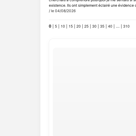
existence. Ils ont simplement éclairé une évidence qu
/ le 04/08/2026
0
|
|
|
|
|
|
|
|
|
...
|
5
10
15
20
25
30
35
40
310