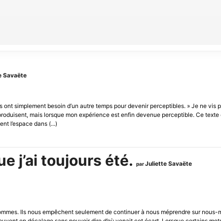
te Savaëte
es ont simplement besoin d’un autre temps pour devenir perceptibles. » Je ne vis
produisent, mais lorsque mon expérience est enfin devenue perceptible. Ce texte 
nt l’espace dans (...)
e j’ai toujours été.
Juliette Savaëte
par
ommes. Ils nous empêchent seulement de continuer à nous méprendre sur nous-m
vent en décalage sans pouvoir dire d’où venait cet écart. Lorsque certains mots s