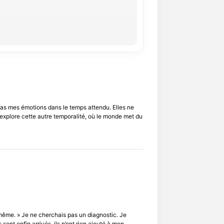
 pas mes émotions dans le temps attendu. Elles ne
explore cette autre temporalité, où le monde met du
ême. » Je ne cherchais pas un diagnostic. Je
ont enfin arrivés, ils n’ont rien ajouté à mon