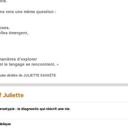
ois.
mins vers une même question :
oses.
lles émergent,
manières d’explorer
e et le langage se rencontrent. »
utube dédiée de JULIETTE SAVAËTE
 Juliette
oatypie : le diagnostic qui réécrit une vie.
ublique