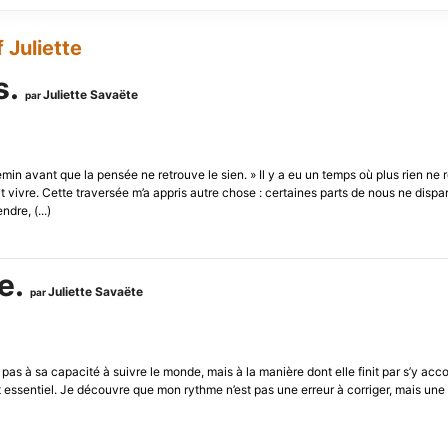
 Juliette
s.
Juliette Savaëte
par
min avant que la pensée ne retrouve le sien. » Il y a eu un temps où plus rien ne r
it vivre. Cette traversée m’a appris autre chose : certaines parts de nous ne dis
dre, (...)
e.
Juliette Savaëte
par
as à sa capacité à suivre le monde, mais à la manière dont elle finit par s’y acc
sentiel. Je découvre que mon rythme n’est pas une erreur à corriger, mais une 