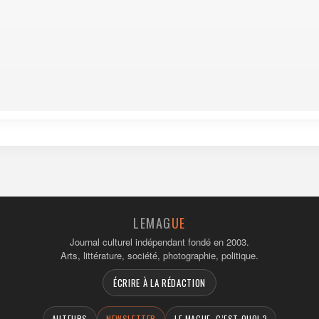
LEMAG
UE
Journal culturel indépendant fondé en 2003.
Arts, littérature, société, photographie, politique.
ÉCRIRE À LA RÉDACTION
AUTEURS
NEWSLETTER
LE MAGUE, C’EST QUOI ?