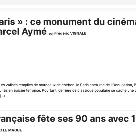
aris » : ce monument du cinéma
Marcel Aymé
Frédéric VIGNALE
par
 Les valises remplies de morceaux de cochon, le Paris nocturne de l’Occupation, 
nès en épicier terrorisé. Pourtant, derrière ce classique populaire se cache une ori
...)
ançaise fête ses 90 ans avec 1
FO LE MAGUE