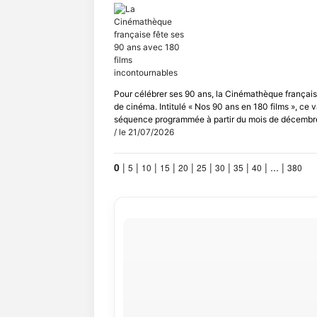
Pour célébrer ses 90 ans, la Cinémathèque française
de cinéma. Intitulé « Nos 90 ans en 180 films », c
séquence programmée à partir du mois de décembre. 
/ le 21/07/2026
0
|
|
|
|
|
|
|
|
|
...
|
5
10
15
20
25
30
35
40
380