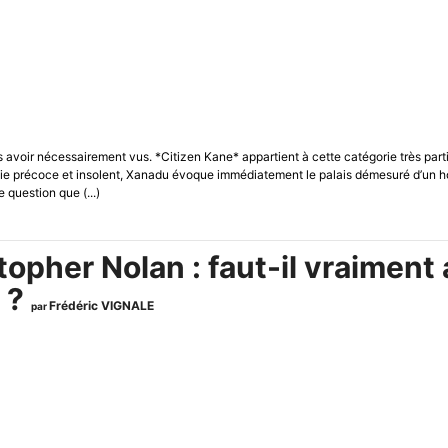
es avoir nécessairement vus. *Citizen Kane* appartient à cette catégorie très par
ie précoce et insolent, Xanadu évoque immédiatement le palais démesuré d’un ho
question que (...)
pher Nolan : faut-il vraiment al
 ?
Frédéric VIGNALE
par