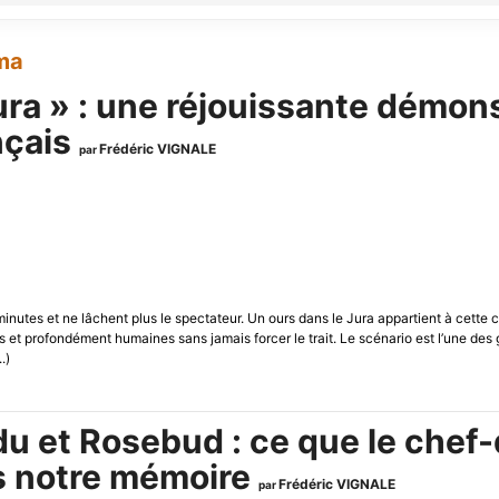
éma
ura » : une réjouissante démons
nçais
Frédéric VIGNALE
par
 minutes et ne lâchent plus le spectateur. Un ours dans le Jura appartient à cette
les et profondément humaines sans jamais forcer le trait. Le scénario est l’une d
.)
du et Rosebud : ce que le chef
ns notre mémoire
Frédéric VIGNALE
par