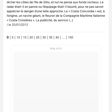
lécher les côtes de l’Ile de Gilio, et nul ne pense aux fonds rocheux. Le
radar était-il en panne ou l’équipage était-il bourré, pour ne pas savoir
apprécier le danger d’une telle approche. Le « Costa Concordia » est, à
l’origine, un navire géant, le fleuron de la Compagnie Maritime Italienne
« Costa Croisières ». La publicité, du service (...)
/ le 20/01/2012
0
|
|
|
|
|
|
|
|
|
...
|
5
10
15
20
25
30
35
40
150
PUBLICITÉ