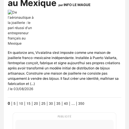
au Mexique
INFO LE MAGUE
par
En quatorze ans, Vivalatina s’est imposée comme une maison de
joaillerie franco-mexicaine indépendante. Installée à Puerto Vallarta,
l’entreprise conçoit, fabrique et signe aujourd’hui ses propres créations
après avoir transformé un modèle initial de distribution de bijoux
artisanaux. Construire une maison de joaillerie ne consiste pas
uniquement à vendre des bijoux. Il faut créer une identité, maîtriser sa
fabrication et (...)
/ le 03/08/2026
0
|
|
|
|
|
|
|
|
|
...
|
5
10
15
20
25
30
35
40
350
PUBLICITÉ