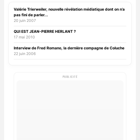
Valérie Trierweiler, nouvelle révélation médiatique dont on n’a
pas fini de parler...
20 juin 2007
QUI EST JEAN-PIERRE HERLANT ?
17 mai 2010
Interview de Fred Romano, la dernière compagne de Coluche
22 juin 2006
PUBLICITÉ