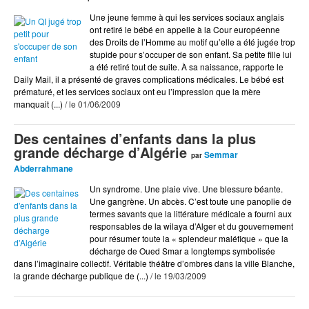
Arts
Une jeune femme à qui les services sociaux anglais
BD
ont retiré le bébé en appelle à la Cour européenne
des Droits de l’Homme au motif qu’elle a été jugée trop
Blog Actu
stupide pour s’occuper de son enfant. Sa petite fille lui
Chroniques DVD
a été retiré tout de suite. À sa naissance, rapporte le
Daily Mail, il a présenté de graves complications médicales. Le bébé est
Cinéma
prématuré, et les services sociaux ont eu l’impression que la mère
manquait (...)
/ le 01/06/2009
Coup de Coeur
Coup de Pique
Des centaines d’enfants dans la plus
grande décharge d’Algérie
Coup de Pompe
Semmar
par
Abderrahmane
Culture
Un syndrome. Une plaie vive. Une blessure béante.
Une gangrène. Un abcès. C’est toute une panoplie de
Dessin
termes savants que la littérature médicale a fourni aux
Dessiné par Tastet
responsables de la wilaya d’Alger et du gouvernement
pour résumer toute la « splendeur maléfique » que la
Documents
décharge de Oued Smar a longtemps symbolisée
dans l’imaginaire collectif. Véritable théâtre d’ombres dans la ville Blanche,
Ds Show
la grande décharge publique de (...)
/ le 19/03/2009
Écologie
Éditorial