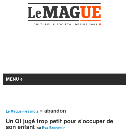
MENU
Revue de presse
» abandon
Le Mague - les mots
À la Une
Un QI jugé trop petit pour s’occuper de
Archives
son enfant
Eva Bronstein
par