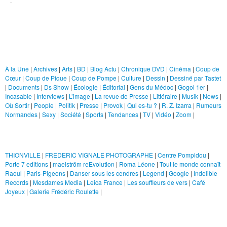
.
Gens du Médoc
Gogol 1er
Rubriques
Incasable
Interviews
À la Une
|
Archives
|
Arts
|
BD
|
Blog Actu
|
Chronique DVD
|
Cinéma
|
Coup de
Cœur
|
Coup de Pique
|
Coup de Pompe
|
Culture
|
Dessin
|
Dessiné par Tastet
J'me présente
|
Documents
|
Ds Show
|
Écologie
|
Éditorial
|
Gens du Médoc
|
Gogol 1er
|
Incasable
|
Interviews
|
L’image
|
La revue de Presse
|
Littéraire
|
Musik
|
News
|
Littéraire
Où Sortir
|
People
|
Politik
|
Presse
|
Provok
|
Qui es-tu ?
|
R. Z. Izarra
|
Rumeurs
Normandes
|
Sexy
|
Société
|
Sports
|
Tendances
|
TV
|
Vidéo
|
Zoom
|
Musik
Liens
News
Juliette's Art
THIONVILLE
|
FREDERIC VIGNALE PHOTOGRAPHE
|
Centre Pompidou
|
Où Sortir
Porte 7 editions
|
maelström reEvolution
|
Roma Léone
|
Tout le monde connaît
Raoul
|
Paris-Pigeons
|
Danser sous les cendres
|
Legend
|
Google
|
Indelible
People
Records
|
Mesdames Media
|
Leica France
|
Les souffleurs de vers
|
Café
Joyeux
|
Galerie Frédéric Roulette
|
Politik
Le Mague
Presse
Provok