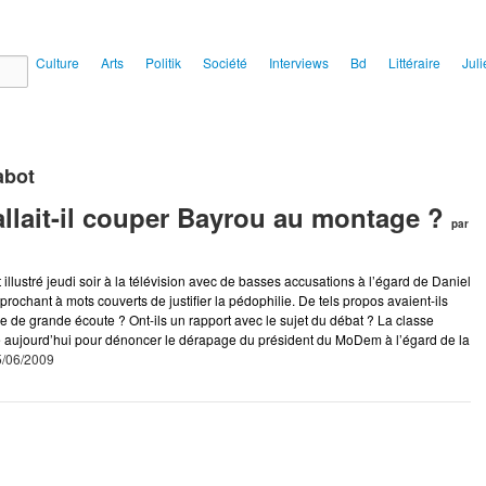
ial
Culture
Arts
Politik
Société
Interviews
Bd
Littéraire
Juli
abot
allait-il couper Bayrou au montage ?
par
 illustré jeudi soir à la télévision avec de basses accusations à l’égard de Daniel
prochant à mots couverts de justifier la pédophilie. De tels propos avaient-ils
re de grande écoute ? Ont-ils un rapport avec le sujet du débat ? La classe
e aujourd’hui pour dénoncer le dérapage du président du MoDem à l’égard de la
05/06/2009