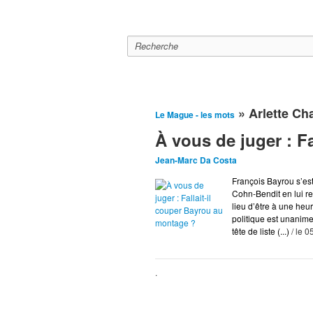
Le mague
A la Une
Editor
» Arlette Ch
Le Mague - les mots
À vous de juger : F
Jean-Marc Da Costa
François Bayrou s’est
Cohn-Bendit en lui re
lieu d’être à une heu
politique est unanim
tête de liste (...)
/ le 
.