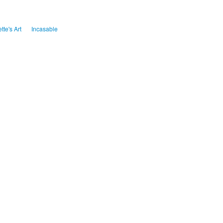
ette's Art
Incasable
publicité