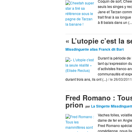
Coquin de sort, Cheet
seuls les singes y re
Jane et Tarzan comme
trait final à sa long
à 8 balais dans un (...
« L’utopie c’est la 
Missdinguette alias Franck dit Bart
Durant la période de
tant qu’expression d
d’activistes franco-an
communautés et expérie
durant trois ans, ils ont (...)
/ le 26/03/2011
Fred Romano : Tous
prion
La Singette Missdinguett
par
Vaches folles, volatil
dame de fer en Anglet
Fred Romano spécialis
comédienne, nous livr