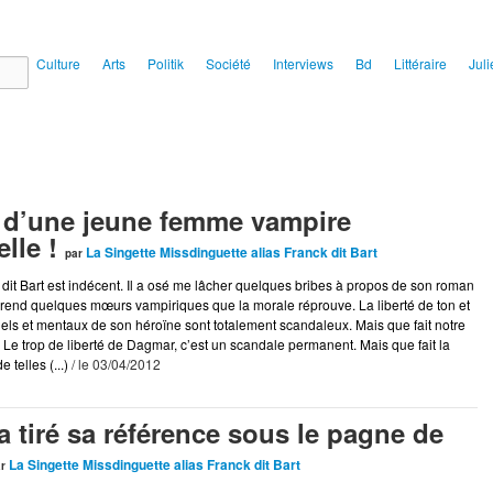
ial
Culture
Arts
Politik
Société
Interviews
Bd
Littéraire
Juli
 d’une jeune femme vampire
lle !
La Singette Missdinguette alias Franck dit Bart
par
dit Bart est indécent. Il a osé me lâcher quelques bribes à propos de son roman
end quelques mœurs vampiriques que la morale réprouve. La liberté de ton et
els et mentaux de son héroïne sont totalement scandaleux. Mais que fait notre
? Le trop de liberté de Dagmar, c’est un scandale permanent. Mais que fait la
 telles (...)
/ le 03/04/2012
a tiré sa référence sous le pagne de
La Singette Missdinguette alias Franck dit Bart
ar