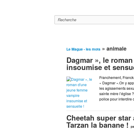
Le mague
A la Une
Editor
» animale
Le Mague - les mots
Dagmar », le roman
insoumise et sensue
Franchement, Franck 
« Dagmar ».On y appr
les agissements sexu
sainte mère l’église 
police pour interdire de
Cheetah super star 
Tarzan la banane !
p