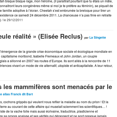
ah bisque bisque rage, mon héroïne, (il paraitrait pourtant que tu étais un mâle,
connaitront leurs congénères même si moi je te préfère au féminin), se piquait de
 famille adoptive à l’écran. Cheetah s’est embrumée la breloque pour tirer un
ue existence ce samedi 24 décembre 2011. La chanceuse n’a pas finie en retraite
)
/ le 29/12/2011
seule réalité » (Elisée Reclus)
La Singette
par
 l’émergence de la grande crise économique sociale et écologique mondiale en
u capitalisme moribond, Isabelle Fremeaux et John Jordan, un couple
glais a sillonné en 2007 les routes d’Europe. Ils sont allés à la rencontre de 11
nces vivant un mode de vie alternatif, utopiste et anticapitaliste. A leur retour,
 les mammifères sont menacés par le
e alias Franck dit Bart
es, cochons grippés qui veulent nous refiler la maladie au nom du prion ! Et la
erre au courant de cette affaire qui muselait sciemment les scientifiques… !
te de la vache folle mais aussi écrivaine, traductrice, plasticienne et
e sa propre analyse et ses vérités qui dérangent et ne sont presque jamais