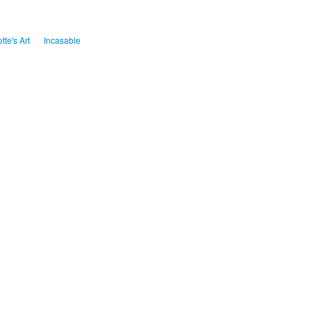
ette's Art
Incasable
publicité