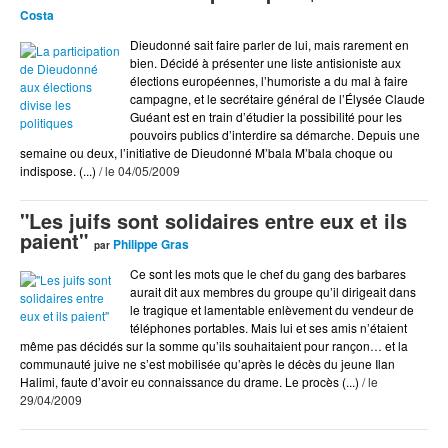
Arts
Costa
BD
Dieudonné sait faire parler de lui, mais rarement en
Blog Actu
bien. Décidé à présenter une liste antisioniste aux
élections européennes, l’humoriste a du mal à faire
Chroniques DVD
campagne, et le secrétaire général de l’Élysée Claude
Guéant est en train d’étudier la possibilité pour les
Cinéma
pouvoirs publics d’interdire sa démarche. Depuis une
semaine ou deux, l’initiative de Dieudonné M’bala M’bala choque ou
Coup de Coeur
indispose. (...)
/ le 04/05/2009
Coup de Pique
"Les juifs sont solidaires entre eux et ils
Coup de Pompe
paient"
Philippe Gras
par
Culture
Ce sont les mots que le chef du gang des barbares
aurait dit aux membres du groupe qu’il dirigeait dans
Dessin
le tragique et lamentable enlèvement du vendeur de
Dessiné par Tastet
téléphones portables. Mais lui et ses amis n’étaient
même pas décidés sur la somme qu’ils souhaitaient pour rançon… et la
Documents
communauté juive ne s’est mobilisée qu’après le décès du jeune Ilan
Halimi, faute d’avoir eu connaissance du drame. Le procès (...)
/ le
Ds Show
29/04/2009
Écologie
Éditorial