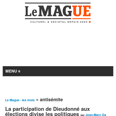
MENU
Revue de presse
» antisémite
Le Mague - les mots
À la Une
La participation de Dieudonné aux
Archives
élections divise les politiques
Jean-Marc Da
par