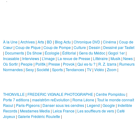
.
Gens du Médoc
Gogol 1er
Rubriques
Incasable
Interviews
À la Une
|
Archives
|
Arts
|
BD
|
Blog Actu
|
Chronique DVD
|
Cinéma
|
Coup de
Cœur
|
Coup de Pique
|
Coup de Pompe
|
Culture
|
Dessin
|
Dessiné par Tastet
J'me présente
|
Documents
|
Ds Show
|
Écologie
|
Éditorial
|
Gens du Médoc
|
Gogol 1er
|
Incasable
|
Interviews
|
L’image
|
La revue de Presse
|
Littéraire
|
Musik
|
News
|
Littéraire
Où Sortir
|
People
|
Politik
|
Presse
|
Provok
|
Qui es-tu ?
|
R. Z. Izarra
|
Rumeurs
Normandes
|
Sexy
|
Société
|
Sports
|
Tendances
|
TV
|
Vidéo
|
Zoom
|
Musik
Liens
News
Juliette's Art
THIONVILLE
|
FREDERIC VIGNALE PHOTOGRAPHE
|
Centre Pompidou
|
Où Sortir
Porte 7 editions
|
maelström reEvolution
|
Roma Léone
|
Tout le monde connaît
Raoul
|
Paris-Pigeons
|
Danser sous les cendres
|
Legend
|
Google
|
Indelible
People
Records
|
Mesdames Media
|
Leica France
|
Les souffleurs de vers
|
Café
Joyeux
|
Galerie Frédéric Roulette
|
Politik
Le Mague
Presse
Provok