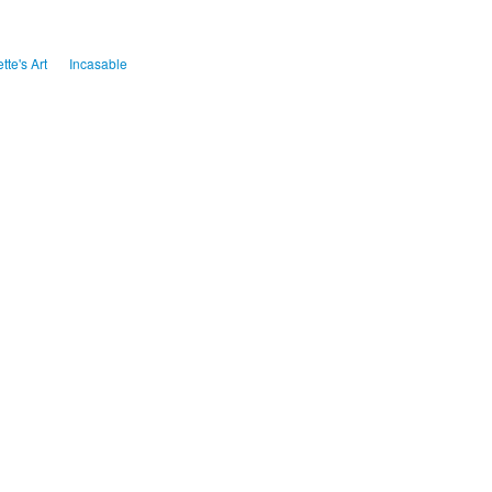
ette's Art
Incasable
publicité