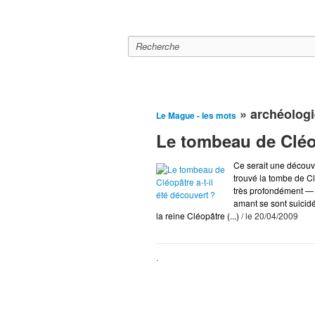
Le mague
A la Une
Editor
» archéologi
Le Mague - les mots
Le tombeau de Cléop
Ce serait une découve
trouvé la tombe de Cl
très profondément — e
amant se sont suicidé
la reine Cléopâtre (...)
/ le 20/04/2009
.