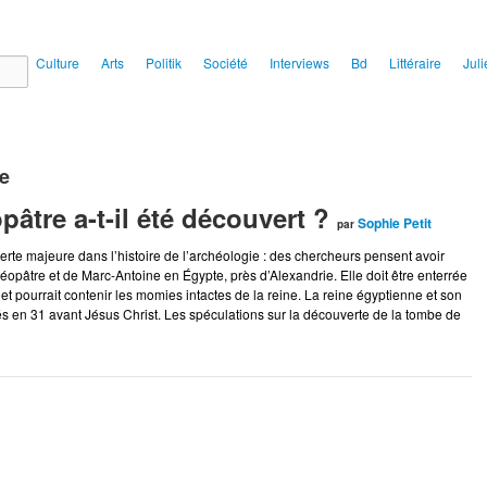
ial
Culture
Arts
Politik
Société
Interviews
Bd
Littéraire
Juli
e
âtre a-t-il été découvert ?
Sophie Petit
par
rte majeure dans l’histoire de l’archéologie : des chercheurs pensent avoir
éopâtre et de Marc-Antoine en Égypte, près d’Alexandrie. Elle doit être enterrée
t pourrait contenir les momies intactes de la reine. La reine égyptienne et son
s en 31 avant Jésus Christ. Les spéculations sur la découverte de la tombe de