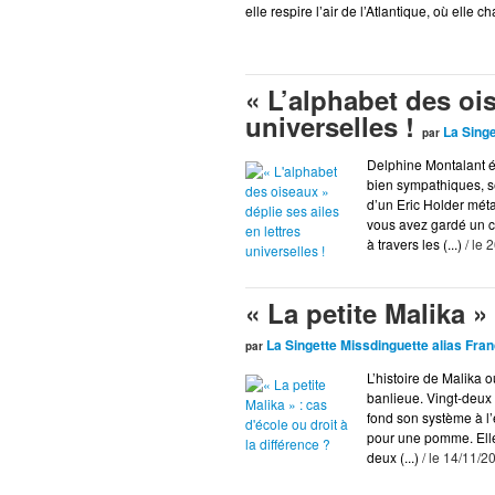
elle respire l’air de l’Atlantique, où elle c
« L’alphabet des ois
universelles !
La Singe
par
Delphine Montalant éd
bien sympathiques, se
d’un Eric Holder méta
vous avez gardé un cœ
à travers les (...)
/ le 
« La petite Malika »
La Singette Missdinguette alias Fran
par
L’histoire de Malika 
banlieue. Vingt-deux 
fond son système à l’é
pour une pomme. Elle 
deux (...)
/ le 14/11/2