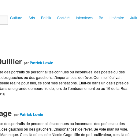
ial
Culture
Arts
Politik
Société
Interviews
Bd
Littéraire
Juli
Quillier
Patrick Lowie
par
se des portraits de personnalités connues ou inconnues, des poètes ou des
 des gauchos ou des gauchers. L’important est de rêver. Comme l’écrivait
eule réalité pour moi, ce sont mes sensations. Était-ce dans un oasis près de
, dans une grande demeure froide, lors de l’embaumement ou au 16 de la Rua
2016
Cage
Patrick Lowie
par
se des portraits de personnalités connues ou inconnues, des poètes ou des
 des gauchos ou des gauchers. L’important est de rêver. Sé volé man ka volé,
 Martinique. C’est là où est née Nicole Cage, fille de petit cultivateur, c’est là où