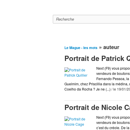
Le mague
A la Une
Editor
» auteur
Le Mague - les mots
Portrait de Patrick 
Next (F9) vous propo
vendeurs de boutons,
Fernando Pessoa, la s
Guelmim, chez Priscillia dans la médina
Coelho da Rocha ? Je ne (...)
/ le 19/01/
Portrait de Nicole 
Next (F9) vous propo
vendeurs de boutons,
c’est du créole. De la