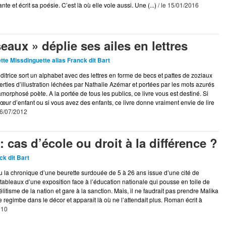
hante et écrit sa poésie. C’est là où elle vole aussi. Une (...)
/ le 15/01/2016
eaux » déplie ses ailes en lettres
tte Missdinguette alias Franck dit Bart
itrice sort un alphabet avec des lettres en forme de becs et pattes de zoziaux
rties d’illustration léchées par Nathalie Azémar et portées par les mots azurés
morphosé poète. A la portée de tous les publics, ce livre vous est destiné. Si
ur d’enfant ou si vous avez des enfants, ce livre donne vraiment envie de lire
26/07/2012
 : cas d’école ou droit à la différence ?
ck dit Bart
ou la chronique d’une beurette surdouée de 5 à 26 ans issue d’une cité de
tableaux d’une exposition face à l’éducation nationale qui pousse en toile de
litisme de la nation et gare à la sanction. Mais, il ne faudrait pas prendre Malika
regimbe dans le décor et apparaît là où ne l’attendait plus. Roman écrit à
010