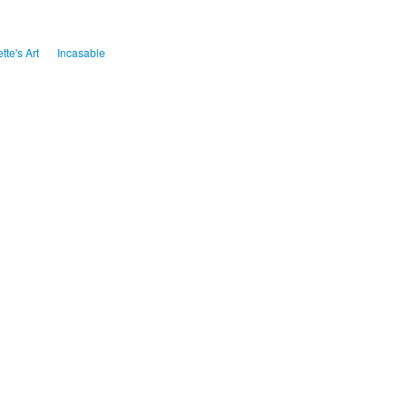
ette's Art
Incasable
publicité