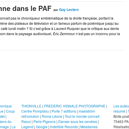
nne dans le PAF
Guy Leclerc
par
connaît pas le chroniqueur emblématique de la droite française, portant la
’arène des plateaux de télévision et un fameux parfum de polémique jusqu’au
 café lundi matin ? Si c’est grâce à Laurent Ruquier que le critique aux dents
n nom dans le paysage audiovisuel, Éric Zemmour n’est pas un inconnu pour la
Liens
Le Ma
ronique
THIONVILLE
|
FREDERIC VIGNALE PHOTOGRAPHE
|
Les aute
ue
|
Coup
Centre Pompidou
|
Porte 7 editions
|
maelström
résumé
|
tet
|
reEvolution
|
Roma Léone
|
Tout le monde connaît
Boite po
Gens du
Raoul
|
Paris-Pigeons
|
Danser sous les cendres
|
75463 PA
’image
|
La
Legend
|
Google
|
Indelible Records
|
Mesdames
Réalisatio