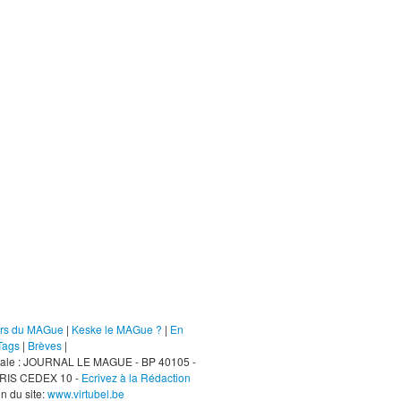
gue
urs du MAGue
|
Keske le MAGue ?
|
En
Tags
|
Brèves
|
stale : JOURNAL LE MAGUE - BP 40105 -
RIS CEDEX 10 -
Ecrivez à la Rédaction
n du site:
www.virtubel.be