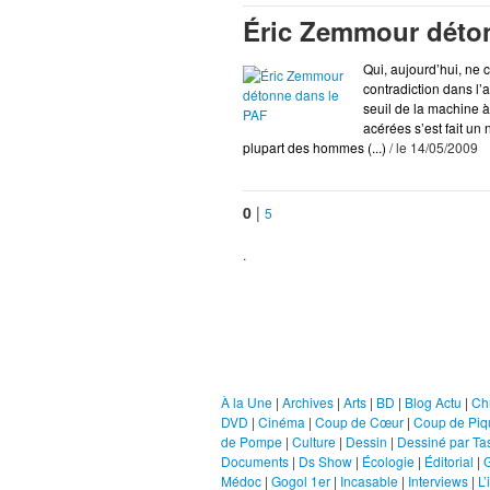
Éric Zemmour déto
Qui, aujourd’hui, ne 
contradiction dans l
seuil de la machine à
acérées s’est fait u
plupart des hommes (...)
/ le 14/05/2009
0
|
5
.
Rubriques
À la Une
|
Archives
|
Arts
|
BD
|
Blog Actu
|
Ch
DVD
|
Cinéma
|
Coup de Cœur
|
Coup de Piq
de Pompe
|
Culture
|
Dessin
|
Dessiné par Tas
Documents
|
Ds Show
|
Écologie
|
Éditorial
|
Médoc
|
Gogol 1er
|
Incasable
|
Interviews
|
L