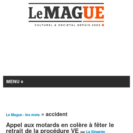
MENU
Revue de presse
» accident
Le Mague - les mots
À la Une
Appel aux motards en colère à fêter le
Archives
retrait de la procédure VE
La Singette
par