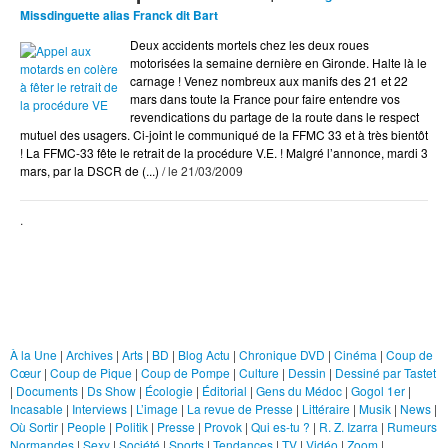
Arts
Missdinguette alias Franck dit Bart
BD
Deux accidents mortels chez les deux roues
Blog Actu
motorisées la semaine dernière en Gironde. Halte là le
carnage ! Venez nombreux aux manifs des 21 et 22
Chroniques DVD
mars dans toute la France pour faire entendre vos
revendications du partage de la route dans le respect
Cinéma
mutuel des usagers. Ci-joint le communiqué de la FFMC 33 et à très bientôt
! La FFMC-33 fête le retrait de la procédure V.E. ! Malgré l’annonce, mardi 3
Coup de Coeur
mars, par la DSCR de (...)
/ le 21/03/2009
Coup de Pique
Coup de Pompe
.
Culture
Dessin
Rubriques
Dessiné par Tastet
À la Une
Documents
|
Archives
|
Arts
|
BD
|
Blog Actu
|
Chronique DVD
|
Cinéma
|
Coup de
Cœur
|
Coup de Pique
|
Coup de Pompe
|
Culture
|
Dessin
|
Dessiné par Tastet
Ds Show
|
Documents
|
Ds Show
|
Écologie
|
Éditorial
|
Gens du Médoc
|
Gogol 1er
|
Incasable
|
Interviews
|
L’image
|
La revue de Presse
|
Littéraire
|
Musik
|
News
|
Écologie
Où Sortir
|
People
|
Politik
|
Presse
|
Provok
|
Qui es-tu ?
|
R. Z. Izarra
|
Rumeurs
Normandes
|
Sexy
|
Société
|
Sports
|
Tendances
|
TV
|
Vidéo
|
Zoom
|
Éditorial