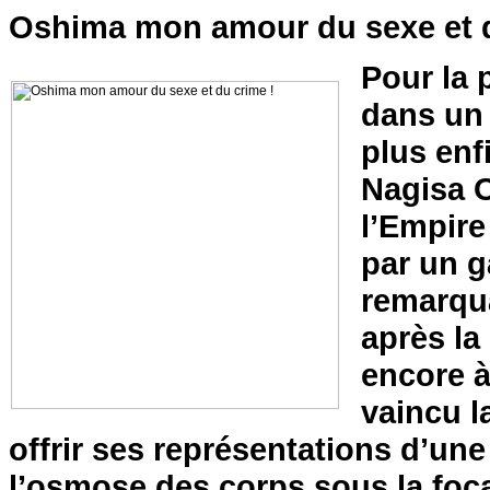
Oshima mon amour du sexe et d
Pour la 
dans un 
plus enf
Nagisa O
l’Empire 
par un g
remarqua
après la 
encore à
vaincu l
offrir ses représentations d’un
l’osmose des corps sous la foc