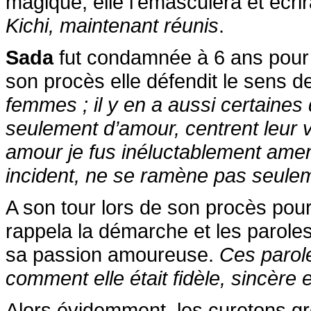
magique, elle l’émasculera et écrir
Kichi, maintenant réunis
.
Sada
fut condamnée à 6 ans pour m
son procès elle défendit le sens d
femmes ; il y en a aussi certaines 
seulement d’amour, centrent leur v
amour je fus inéluctablement ame
incident, ne se ramène pas seulem
A son tour lors de son procès pou
rappela la démarche et les parol
sa passion amoureuse.
Ces parol
comment elle était fidèle, sincère 
Alors évidemment, les curetons gr