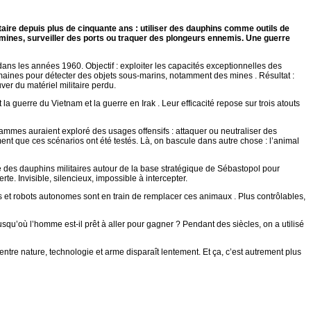
litaire depuis plus de cinquante ans : utiliser des dauphins comme outils de
mines, surveiller des ports ou traquer des plongeurs ennemis. Une guerre
s les années 1960. Objectif : exploiter les capacités exceptionnelles des
maines pour détecter des objets sous-marins, notamment des mines . Résultat :
ver du matériel militaire perdu.
 guerre du Vietnam et la guerre en Irak . Leur efficacité repose sur trois atouts
rammes auraient exploré des usages offensifs : attaquer ou neutraliser des
nt que ces scénarios ont été testés. Là, on bascule dans autre chose : l’animal
 des dauphins militaires autour de la base stratégique de Sébastopol pour
rte. Invisible, silencieux, impossible à intercepter.
 et robots autonomes sont en train de remplacer ces animaux . Plus contrôlables,
squ’où l’homme est-il prêt à aller pour gagner ? Pendant des siècles, on a utilisé
e entre nature, technologie et arme disparaît lentement. Et ça, c’est autrement plus