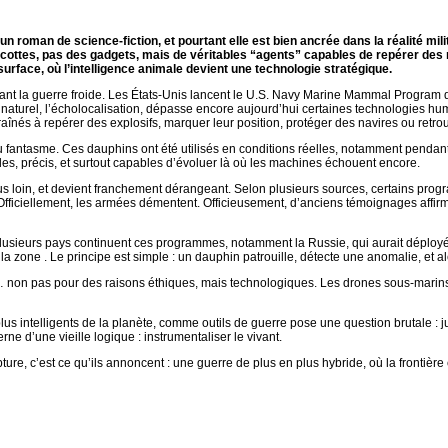
d’un roman de science-fiction, et pourtant elle est bien ancrée dans la réalité mi
ottes, pas des gadgets, mais de véritables “agents” capables de repérer des 
surface, où l’intelligence animale devient une technologie stratégique.
 la guerre froide. Les États-Unis lancent le U.S. Navy Marine Mammal Program dan
naturel, l’écholocalisation, dépasse encore aujourd’hui certaines technologies hu
înés à repérer des explosifs, marquer leur position, protéger des navires ou retrou
 fantasme. Ces dauphins ont été utilisés en conditions réelles, notamment pendant la
ides, précis, et surtout capables d’évoluer là où les machines échouent encore.
us loin, et devient franchement dérangeant. Selon plusieurs sources, certains prog
fficiellement, les armées démentent. Officieusement, d’anciens témoignages affirme
lusieurs pays continuent ces programmes, notamment la Russie, qui aurait déployé
 la zone . Le principe est simple : un dauphin patrouille, détecte une anomalie, et ale
on… non pas pour des raisons éthiques, mais technologiques. Les drones sous-marins
us intelligents de la planète, comme outils de guerre pose une question brutale : ju
 d’une vieille logique : instrumentaliser le vivant.
rupture, c’est ce qu’ils annoncent : une guerre de plus en plus hybride, où la frontièr