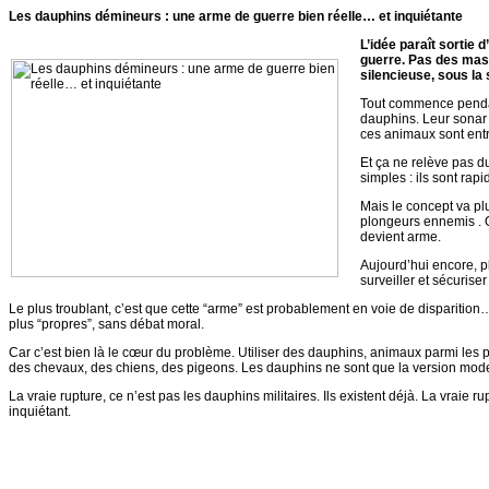
Les dauphins démineurs : une arme de guerre bien réelle… et inquiétante
L’idée paraît sortie 
guerre. Pas des masc
silencieuse, sous la 
Tout commence pendant
dauphins. Leur sonar 
ces animaux sont entra
Et ça ne relève pas du
simples : ils sont rap
Mais le concept va pl
plongeurs ennemis . O
devient arme.
Aujourd’hui encore, p
surveiller et sécuriser
Le plus troublant, c’est que cette “arme” est probablement en voie de dispariti
plus “propres”, sans débat moral.
Car c’est bien là le cœur du problème. Utiliser des dauphins, animaux parmi les pl
des chevaux, des chiens, des pigeons. Les dauphins ne sont que la version moderne
La vraie rupture, ce n’est pas les dauphins militaires. Ils existent déjà. La vraie 
inquiétant.