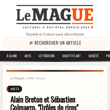
Société et Culture sans déconfitures
🔎 RECHERCHER UN ARTICLE
À LA UNE
ARTS
LITTÉRATURE
JULIETTE'S ART
SOCIÉTÉ
PO
Le Mague
Arts
»
»
Article
ARTS
Alain Breton et Sébastien
Colmagro, "Drôles de rires"