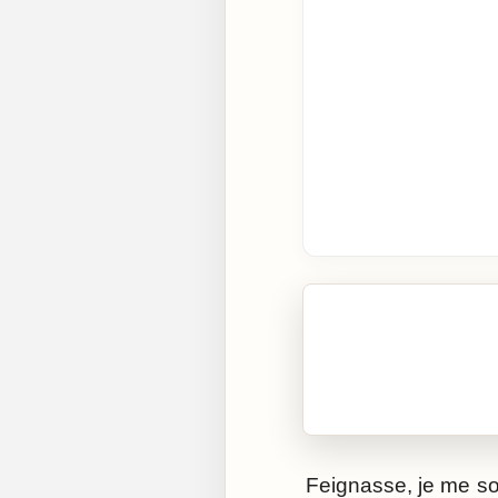
🎧 Écouter cet artic
Cliquez sur « Lire » pour 
Feignasse, je me soi