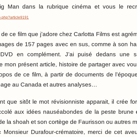
Big Man dans la rubrique cinéma et vous le rec
p.php?article9191
de ce film que j’adore chez Carlotta Films est agrém
 images de 157 pages avec en sus, comme à son hab
DVD en complément. J’ai puisé dedans une sou
e mon présent article, histoire de partager avec vo
pos de ce film, à partir de documents de l’époque 
rnage au Canada et autres analyses…
t que sitôt le mot révisionniste apparait, il crée f
ccolé aux idées nauséabondes de la peste brune 
de la shoah et son cortège de Faurisson ou autres m
 « Monsieur Durafour-crématoire, merci de cet ave