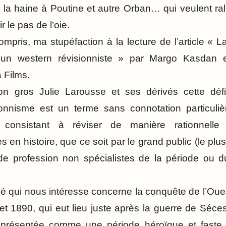
e la haine à Poutine et autre Orban… qui veulent ral
ir le pas de l’oie.
mpris, ma stupéfaction à la lecture de l’article « 
un western révisionniste » par Margo Kasdan e
 Films.
n gros Julie Larousse et ses dérivés cette défi
isionnisme est un terme sans connotation particuli
 consistant à réviser de manière rationnelle 
en histoire, que ce soit par le grand public (le pl
 de profession non spécialistes de la période ou 
é qui nous intéresse concerne la conquête de l’Ou
t 1890, qui eut lieu juste après la guerre de Séces
t représentée comme une période héroïque et faste