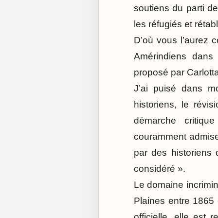
soutiens du parti d
les réfugiés et rétabl
D’où vous l’aurez co
Amérindiens dans 
proposé par Carlotta
J’ai puisé dans mo
historiens, le rév
démarche critique
couramment admises 
par des historiens
considéré ».
Le domaine incrimin
Plaines entre 1865 e
officielle, elle es