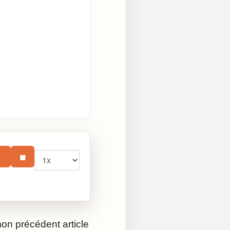
Vitesse
⏸
■
mon précédent article