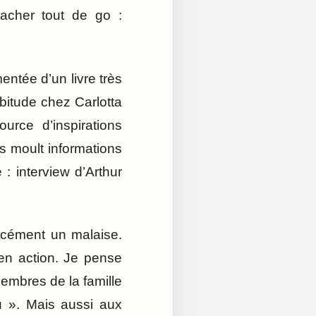
racher tout de go :
entée d’un livre très
itude chez Carlotta
rce d’inspirations
us moult informations
: interview d’Arthur
orcément un malaise.
en action. Je pense
embres de la famille
u ». Mais aussi aux