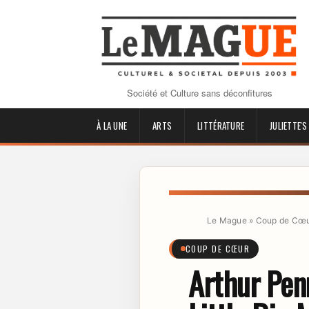
Société et Culture sans déconfitures
À LA UNE
ARTS
LITTÉRATURE
JULIETTE'S
Le Mague
»
Coup de Cœ
COUP DE CŒUR
Arthur Penn