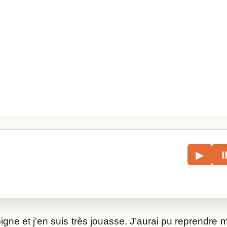
le
▶
écouter l’article.
gne et j’en suis très jouasse. J’aurai pu reprendre 