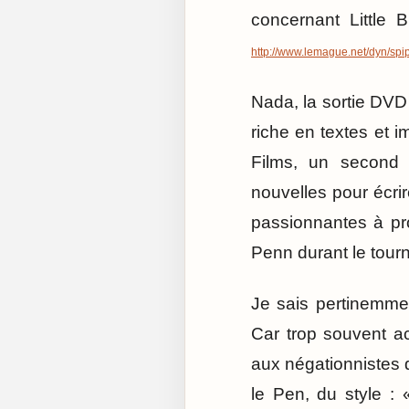
concernant Little 
http://www.lemague.net/dyn/spi
Nada, la sortie DVD 
riche en textes et
Films, un second 
nouvelles pour écrir
passionnantes à pro
Penn durant le tou
Je sais pertinemmen
Car trop souvent a
aux négationnistes 
le Pen, du style :