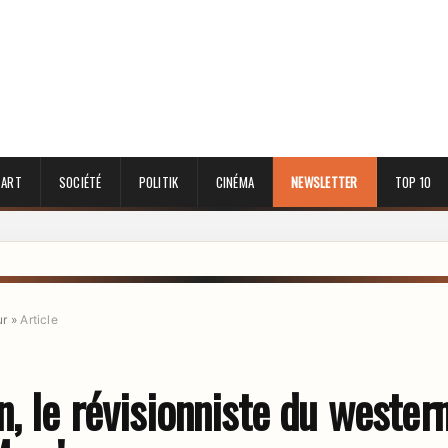
 ART
SOCIÉTÉ
POLITIK
CINÉMA
NEWSLETTER
TOP 10
ur
»
Article
, le révisionniste du wester