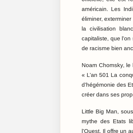
américain. Les Ind
éliminer, exterminer
la civilisation bl
capitaliste, que l’o
de racisme bien anc
Noam Chomsky, le l
« L’an 501 La conquê
d’hégémonie des Eta
créer dans ses prop
Little Big Man, sou
mythe des Etats lib
l’Ouest. Il offre un