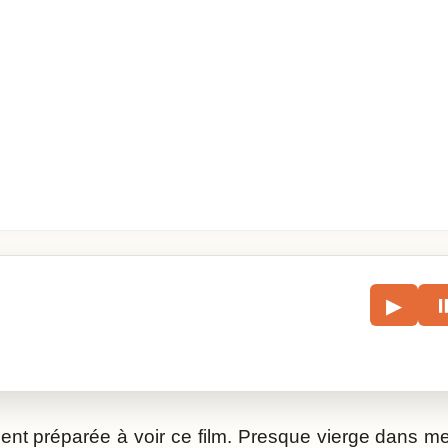
le
▶
écouter l’article.
ent préparée à voir ce film. Presque vierge dans me