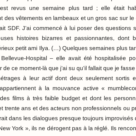
’est revus une semaine plus tard ; elle était ha
nt des vêtements en lambeaux et un gros sac sur le 
tait SDF. J’ai commencé à lui poser des questions su
ses histoires bizarres et passionnantes, dont 
ieux petit ami Ilya. (…) Quelques semaines plus tard,
 Bellevue-Hospital – elle avait été hospitalisée p
ir de ce moment-là que j’ai su qu’il fallait que je fasse
métrages à leur actif dont deux seulement sortis 
 appartiennent à la mouvance active « mumbleco
 des films à très faible budget et dont les perso
 et trente ans et des acteurs non professionnels ou
ait dans les dialogues presque toujours improvisés d
ew York », ils ne dérogent pas à la réglé. Ils rencon