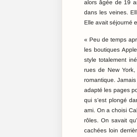
alors âgée de 19 an
dans les veines. El
Elle avait séjourné e
« Peu de temps après
les boutiques Appl
style totalement in
rues de New York, a
romantique. Jamais 
adapté les pages pou
qui s’est plongé d
ami. On a choisi Cal
rôles. On savait q
cachées loin derriè