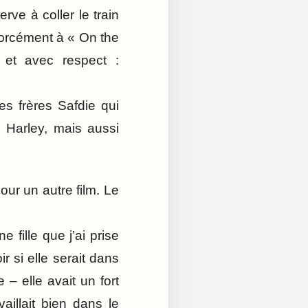
rve à coller le train
 forcément à « On the
 et avec respect :
es frères Safdie qui
e Harley, mais aussi
ur un autre film. Le
e fille que j’ai prise
r si elle serait dans
e – elle avait un fort
aillait bien dans le