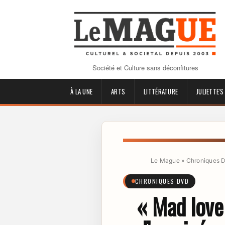
Société et Culture sans déconfitures
À LA UNE
ARTS
LITTÉRATURE
JULIETTE'S
Le Mague
»
Chroniques 
CHRONIQUES DVD
« Mad love