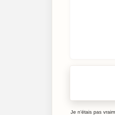
🎧 Écouter cet artic
Cliquez sur « Lire » pour 
Je n’étais pas vraim