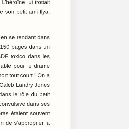
héroïne lui trottait
 son petit ami Ilya.
it en se rendant dans
e 150 pages dans un
 SDF toxico dans les
icable pour le drame
rt tout court ! On a
ur Caleb Landry Jones
ns le rôle du petit
n convulsive dans ses
ras étaient souvent
n de s’approprier la