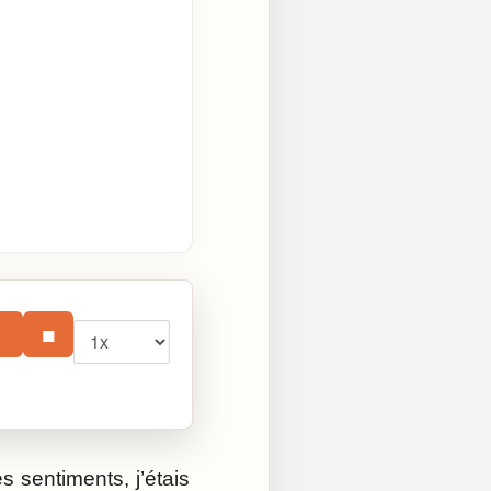
Vitesse
⏸
■
s sentiments, j’étais