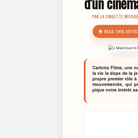
d’un cinéma
PAR
LA SINGETTE MISSDI
🌍 READ THIS ARTIC
Carlotta Films, une n
la vie la dope de la 
propre premier rôle à 
mouvementée, qui pr
pique notre intérêt s