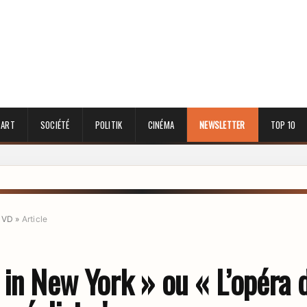
 ART
SOCIÉTÉ
POLITIK
CINÉMA
NEWSLETTER
TOP 10
DVD
»
Article
 in New York » ou « L’opéra 