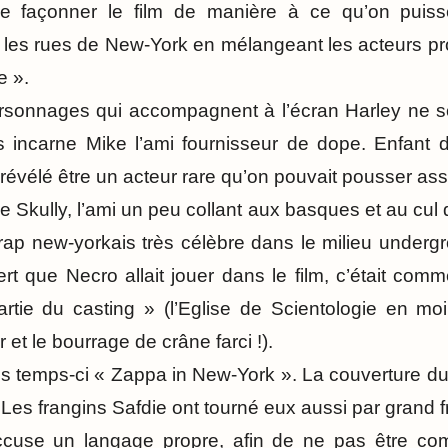
de façonner le film de manière à ce qu’on puis
les rues de New-York en mélangeant les acteurs pr
e ».
rsonnages qui accompagnent à l’écran Harley ne s
 incarne Mike l’ami fournisseur de dope. Enfant
t révélé être un acteur rare qu’on pouvait pousser ass
e Skully, l’ami un peu collant aux basques et au cul 
ap new-yorkais très célèbre dans le milieu underg
t que Necro allait jouer dans le film, c’était com
 partie du casting » (l’Eglise de Scientologie en m
et le bourrage de crâne farci !).
s temps-ci « Zappa in New-York ». La couverture d
Les frangins Safdie ont tourné eux aussi par grand fr
cuse un langage propre, afin de ne pas être com