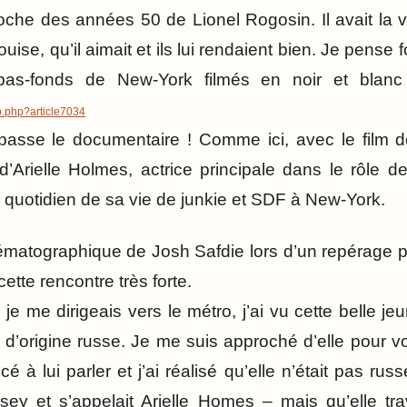
che des années 50 de Lionel Rogosin. Il avait la ve
ise, qu’il aimait et ils lui rendaient bien. Je pense
as-fonds de New-York filmés en noir et blanc
p.php?article7034
passe le documentaire ! Comme ici, avec le film d
 d’Arielle Holmes, actrice principale dans le rôle d
u quotidien de sa vie de junkie et SDF à New-York.
matographique de Josh Safdie lors d’un repérage po
cette rencontre très forte.
je me dirigeais vers le métro, j’ai vu cette belle jeun
d’origine russe. Je me suis approché d’elle pour voi
é à lui parler et j’ai réalisé qu’elle n’était pas russ
y et s’appelait Arielle Homes – mais qu’elle trav