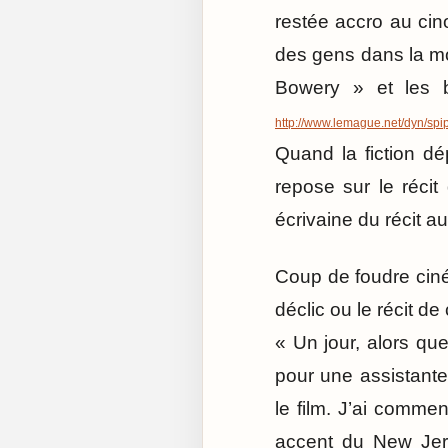
restée accro au cino
des gens dans la mou
Bowery » et les b
http://www.lemague.net/dyn/spi
Quand la fiction dé
repose sur le récit
écrivaine du récit a
Coup de foudre ciné
déclic ou le récit de 
« Un jour, alors que 
pour une assistante 
le film. J’ai commenc
accent du New Jerse