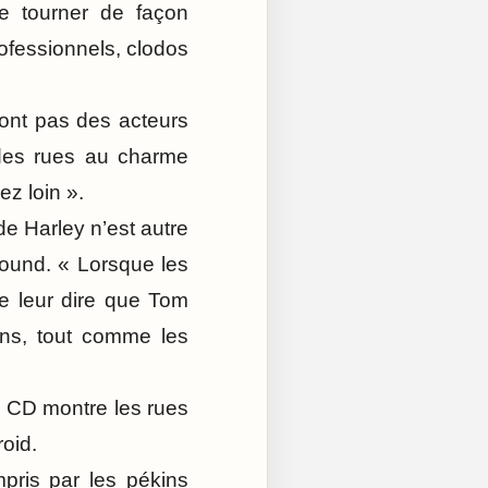
se tourner de façon
ofessionnels, clodos
ont pas des acteurs
 des rues au charme
ez loin ».
de Harley n’est autre
round. « Lorsque les
me leur dire que Tom
oins, tout comme les
u CD montre les rues
oid.
pris par les pékins