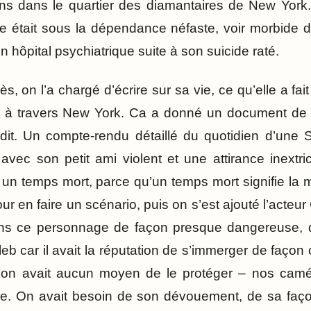
s dans le quartier des diamantaires de New York. L’
le était sous la dépendance néfaste, voir morbide de
n hôpital psychiatrique suite à son suicide raté.
, on l’a chargé d’écrire sur sa vie, ce qu’elle a fa
e à travers New York. Ca a donné un document d
édit. Un compte-rendu détaillé du quotidien d’une
vec son petit ami violent et une attirance inextr
un temps mort, parce qu’un temps mort signifie la mo
r en faire un scénario, puis on s’est ajouté l’acte
ans ce personnage de façon presque dangereuse, da
eb car il avait la réputation de s’immerger de faço
u’on avait aucun moyen de le protéger – nos camé
re. On avait besoin de son dévouement, de sa faço