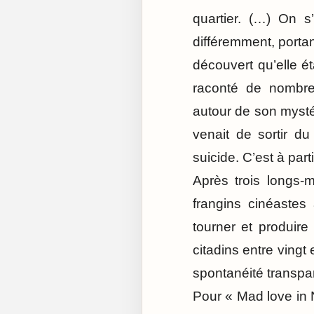
quartier. (…) On s
différemment, porta
découvert qu’elle é
raconté de nombreu
autour de son mystér
venait de sortir du
suicide. C’est à part
Après trois longs-
frangins cinéastes
tourner et produire
citadins entre vingt
spontanéité transpar
Pour « Mad love in N