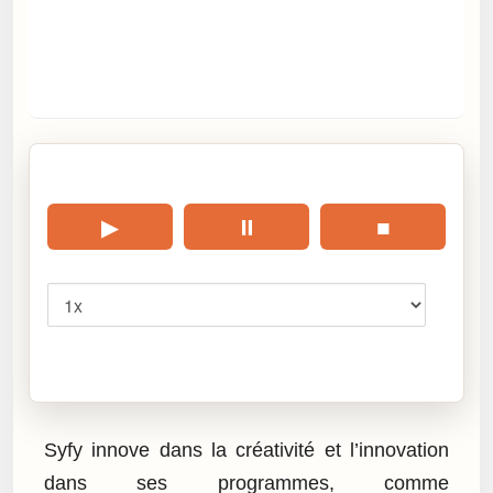
🎧 Écouter cet article
▶
⏸
■
Vitesse
Cliquez sur « Lire » pour écouter l’article.
Syfy innove dans la créativité et l’innovation
dans ses programmes, comme