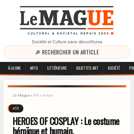
Société et Culture sans déconfitures
🔎 RECHERCHER UN ARTICLE
À LA UNE
ARTS
LITTÉRATURE
JULIETTE'S ART
SOCIÉTÉ
PO
Le Mague
TV
»
»
Article
TV
HEROES OF COSPLAY : Le costume
héroïque et humain.