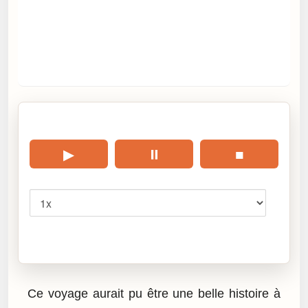
🎧 Écouter cet article
▶
⏸
■
Vitesse
Cliquez sur « Lire » pour écouter l’article.
Ce voyage aurait pu être une belle histoire à