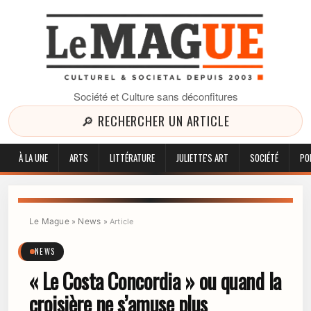
Société et Culture sans déconfitures
🔎 RECHERCHER UN ARTICLE
À LA UNE
ARTS
LITTÉRATURE
JULIETTE'S ART
SOCIÉTÉ
PO
Le Mague
News
»
»
Article
NEWS
« Le Costa Concordia » ou quand la
croisière ne s’amuse plus