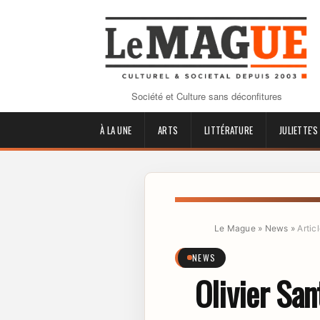
Société et Culture sans déconfitures
À LA UNE
ARTS
LITTÉRATURE
JULIETTE'S
Le Mague
»
News
»
Artic
NEWS
Olivier San