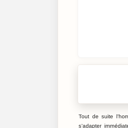
🎧 Écouter cet artic
Cliquez sur « Lire » pour 
Tout de suite l’h
s’adapter immédiat