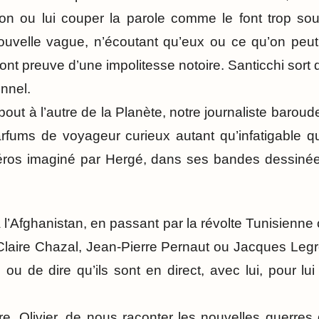
ton ou lui couper la parole comme le font trop so
nouvelle vague, n’écoutant qu’eux ou ce qu’on peut
 font preuve d’une impolitesse notoire. Santicchi sort d
onnel.
out à l’autre de la Planète, notre journaliste baroudeu
arfums de voyageur curieux autant qu’infatigable q
éros imaginé par Hergé, dans ses bandes dessiné
à l’Afghanistan, en passant par la révolte Tunisienne
laire Chazal, Jean-Pierre Pernaut ou Jacques Legr
u de dire qu’ils sont en direct, avec lui, pour l
ière, Olivier, de nous raconter les nouvelles guerre