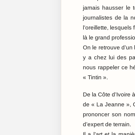
jamais hausser le 
journalistes de la 
l’oreillette, lesquels
là le grand professi
On le retrouve d’un b
y a chez lui des p
nous rappeler ce h
« Tintin ».
De la Côte d’Ivoire 
de « La Jeanne », C
prononcer son nom o
d’expert de terrain.
Il a l’art et la man