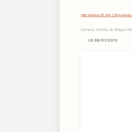
http://videos.tf1.fr/jt-13h/l-emo
Certains articles du Mague béné
LE 06/01/2012