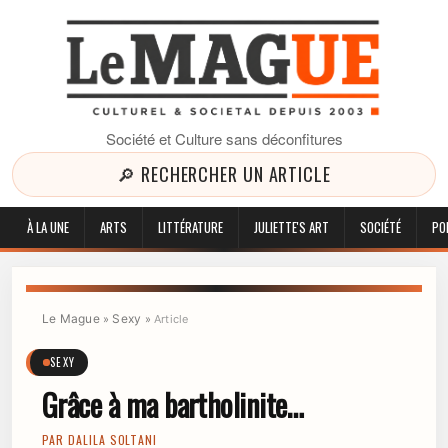
Société et Culture sans déconfitures
🔎 RECHERCHER UN ARTICLE
À LA UNE
ARTS
LITTÉRATURE
JULIETTE'S ART
SOCIÉTÉ
PO
Le Mague
Sexy
»
»
Article
SEXY
Grâce à ma bartholinite…
PAR
DALILA SOLTANI