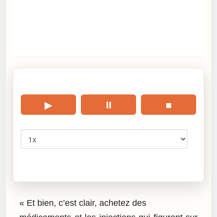
🎧 Écouter cet article
▶
⏸
■
Vitesse
Cliquez sur « Lire » pour écouter l’article.
« Et bien, c’est clair, achetez des