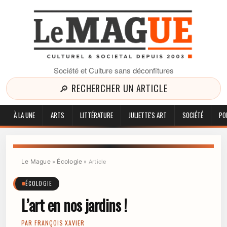
Société et Culture sans déconfitures
🔎 RECHERCHER UN ARTICLE
À LA UNE
ARTS
LITTÉRATURE
JULIETTE'S ART
SOCIÉTÉ
PO
Le Mague
Écologie
»
»
Article
ÉCOLOGIE
L’art en nos jardins !
PAR
FRANÇOIS XAVIER