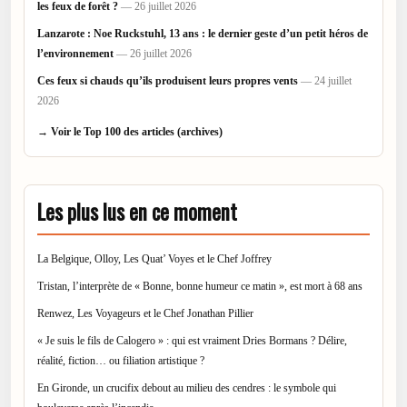
les feux de forêt ?
— 26 juillet 2026
Lanzarote : Noe Ruckstuhl, 13 ans : le dernier geste d’un petit héros de
l’environnement
— 26 juillet 2026
Ces feux si chauds qu’ils produisent leurs propres vents
— 24 juillet
2026
→ Voir le Top 100 des articles (archives)
Les plus lus en ce moment
La Belgique, Olloy, Les Quat’ Voyes et le Chef Joffrey
Tristan, l’interprète de « Bonne, bonne humeur ce matin », est mort à 68 ans
Renwez, Les Voyageurs et le Chef Jonathan Pillier
« Je suis le fils de Calogero » : qui est vraiment Dries Bormans ? Délire,
réalité, fiction… ou filiation artistique ?
En Gironde, un crucifix debout au milieu des cendres : le symbole qui