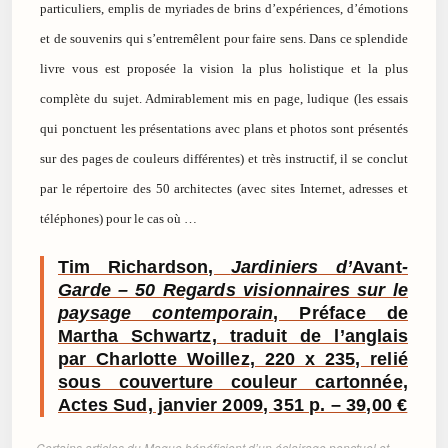
particuliers, emplis de myriades de brins d’expériences, d’émotions
et de souvenirs qui s’entremêlent pour faire sens. Dans ce splendide
livre vous est proposée la vision la plus holistique et la plus
complète du sujet. Admirablement mis en page, ludique (les essais
qui ponctuent les présentations avec plans et photos sont présentés
sur des pages de couleurs différentes) et très instructif, il se conclut
par le répertoire des 50 architectes (avec sites Internet, adresses et
téléphones) pour le cas où …
Tim Richardson,
Jardiniers d’
Avant
-
Garde – 50 Regards visionnaires sur le
paysage contemporain
, Préface de
Martha Schwartz, traduit de l’anglais
par Charlotte Woillez, 220 x 235, relié
sous couverture couleur cartonnée,
Actes Sud, janvier 2009, 351 p. – 39,00 €
Certains articles du Mague bénéficient d’un éclairage ponctuel et