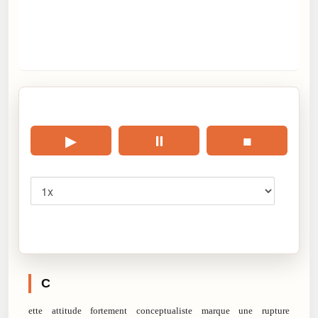
🎧 Écouter cet article
▶
⏸
■
Vitesse
Cliquez sur « Lire » pour écouter l’article.
C
ette attitude fortement conceptualiste marque une rupture