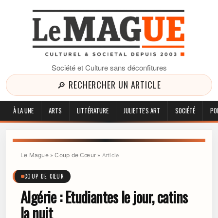
Société et Culture sans déconfitures
🔎 RECHERCHER UN ARTICLE
À LA UNE
ARTS
LITTÉRATURE
JULIETTE'S ART
SOCIÉTÉ
PO
Le Mague
Coup de Cœur
»
»
Article
COUP DE CŒUR
Algérie : Etudiantes le jour, catins
la nuit