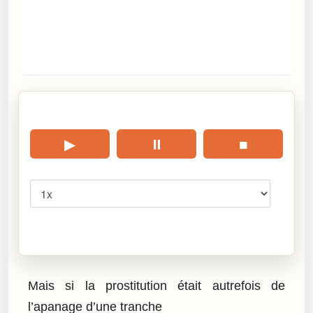
🎧 Écouter cet article
▶
⏸
■
Vitesse
Cliquez sur « Lire » pour écouter l’article.
Mais si la prostitution était autrefois de
l’apanage d’une tranche