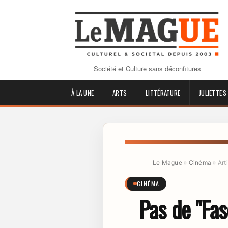
Société et Culture sans déconfitures
À LA UNE
ARTS
LITTÉRATURE
JULIETTE'S
Le Mague
»
Cinéma
»
Art
CINÉMA
Pas de "Fas