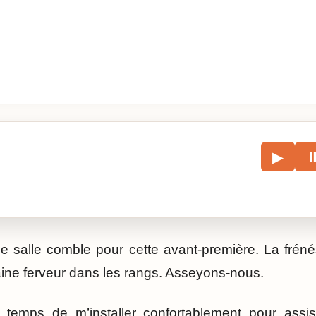
le
▶
écouter l’article.
 salle comble pour cette avant-première. La fréné
taine ferveur dans les rangs. Asseyons-nous.
e temps de m’installer confortablement pour ass