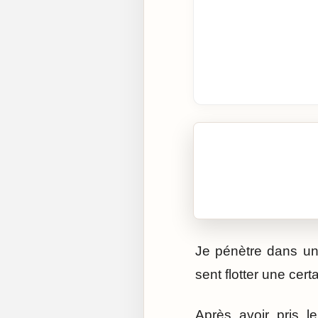
🎧 Écouter cet artic
Cliquez sur « Lire » pour 
Je pénètre dans une
sent flotter une cer
Après avoir pris l