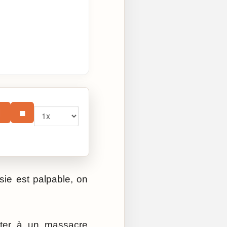
Vitesse
⏸
■
sie est palpable, on
ister à un massacre