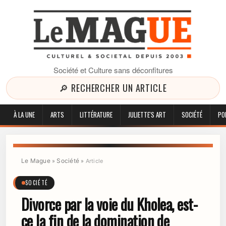
Société et Culture sans déconfitures
🔎 RECHERCHER UN ARTICLE
À LA UNE
ARTS
LITTÉRATURE
JULIETTE'S ART
SOCIÉTÉ
PO
Le Mague
Société
»
»
Article
SOCIÉTÉ
Divorce par la voie du Kholea, est-
ce la fin de la domination de