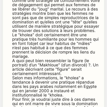
comme une stratégie de contournement voire
de dégagement qui permet aux femmes de
se libérer du "joug" marital. Le recours à des
stratégies montre bien que les femmes ne
sont pas que de simples reproductrices de la
domination et qu’elles ont une "tête" qu’elles
utilisent de manière stratégique pour essayer
de trouver des solutions à leurs problèmes.
Le "kholea" doit certainement être une
pratique très humiliante pour les hommes qui
en font l’objet car leur habitus de "mâles"
n’est pas habitué à ce que des femmes
prennent la décision de rompre les liens du
mariage.
A quoi peut bien ressembler la figure (le
portrait) d’un "Makhloue" (d’un divorcé) ?. Un
article décrivant cette "figure" serait
certainement intéressant.
Selon mes informations, le "kholea" a
tendance à devenir une pratique répandue
dans les pays arabes notamment en Egypte
qui en janvier 2000 a instauré et
institutionnalisé le "kholea.
Pour finir, je voudrai juste dire à ces dames
qui en ont marre de vivre sous la domination