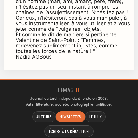
d’un homme (mari, ami, amant, père, frère),
n’hésitez pas un seul instant à rompre les
chaines de l’assujettissement. N’hésitez pas !
Car eux, n’hésiteront pas à vous manipuler, à
vous instrumentaliser, à vous utiliser et à vous
jeter comme de "vulgaires" objets.
Et comme le dit de manière si pertinente
Valentine de Saint-Point : "Femmes,
redevenez sublimement injustes, comme
toutes les forces de la nature ! "
Nadia AGSous
LEMAG
UE
Journal culturel indépendant fondé en 2003.
Arts, littérature, société, photographie, politique.
AUTEURS
NEWSLETTER
LE FLUX
ÉCRIRE À LA RÉDACTION