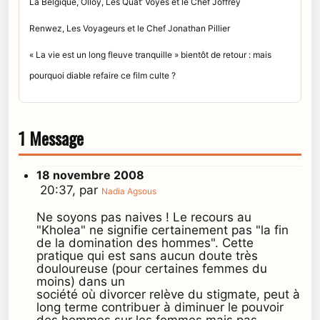
La Belgique, Olloy, Les Quat’ Voyes et le Chef Joffrey
Renwez, Les Voyageurs et le Chef Jonathan Pillier
« La vie est un long fleuve tranquille » bientôt de retour : mais
pourquoi diable refaire ce film culte ?
1 Message
18 novembre 2008
20:37, par
Nadia Agsous
Ne soyons pas naives ! Le recours au
"Kholea" ne signifie certainement pas "la fin
de la domination des hommes". Cette
pratique qui est sans aucun doute très
douloureuse (pour certaines femmes du
moins) dans un
société où divorcer relève du stigmate, peut à
long terme contribuer à diminuer le pouvoir
des hommes sur les femmes mais pas