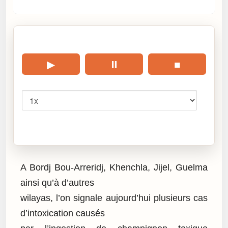
🎧 Écouter cet article
▶
⏸
■
Vitesse
Cliquez sur « Lire » pour écouter l’article.
A Bordj Bou-Arreridj, Khenchla, Jijel, Guelma
ainsi qu’à d’autres
wilayas, l’on signale aujourd’hui plusieurs cas
d’intoxication causés