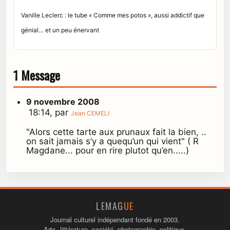
Vanille Leclerc : le tube « Comme mes potos », aussi addictif que
génial… et un peu énervant
1 Message
9 novembre 2008
18:14, par
Jean CEMELI
"Alors cette tarte aux prunaux fait la bien, ..
on sait jamais s’y a quequ’un qui vient" ( R
Magdane... pour en rire plutot qu’en.....)
LEMAG
UE
Journal culturel indépendant fondé en 2003.
Arts, littérature, société, photographie, politique.