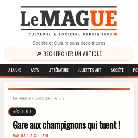
Société et Culture sans déconfitures
🔎 RECHERCHER UN ARTICLE
À LA UNE
ARTS
LITTÉRATURE
JULIETTE'S ART
SOCIÉTÉ
PO
Le Mague
Écologie
»
»
Article
ÉCOLOGIE
Gare aux champignons qui tuent !
PAR
DALILA SOLTANI