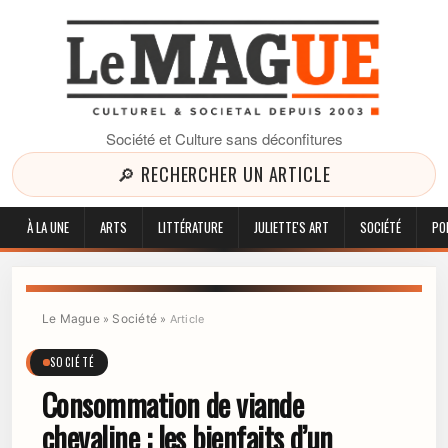
Société et Culture sans déconfitures
🔎 RECHERCHER UN ARTICLE
À LA UNE
ARTS
LITTÉRATURE
JULIETTE'S ART
SOCIÉTÉ
PO
Le Mague
Société
»
»
Article
SOCIÉTÉ
Consommation de viande
chevaline : les bienfaits d’un