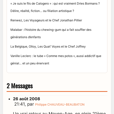
« Je suis le fils de Calogero » : qui est vraiment Dries Bormans ?
Délire, réalité, fiction… ou filiation artistique ?
Renwez, Les Voyageurs et le Chef Jonathan Pillier
Malabar : l’histoire du chewing-gum qui a fait souffler des
générations d’enfants
La Belgique, Olloy, Les Quat’ Voyes et le Chef Joffrey
Vanille Leclerc : le tube « Comme mes potos », aussi addictif que
génial… et un peu énervant
2 Messages
26 août 2008
21:41, par
Philippe CHAUVEAU-BEAUBATON
Un vrai retour au Moyen-Age, en plein 21ème