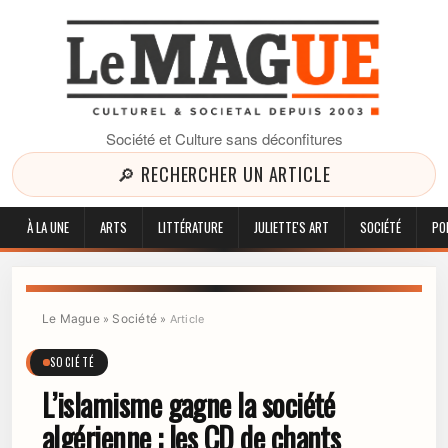
Société et Culture sans déconfitures
🔎 RECHERCHER UN ARTICLE
À LA UNE
ARTS
LITTÉRATURE
JULIETTE'S ART
SOCIÉTÉ
PO
Le Mague
Société
»
»
Article
SOCIÉTÉ
L’islamisme gagne la société
algérienne : les CD de chants