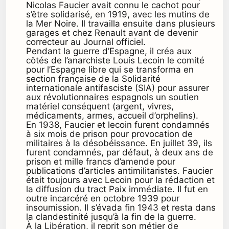
Nicolas Faucier avait connu le cachot pour
s’être solidarisé, en 1919, avec les mutins de
la Mer Noire. Il travailla ensuite dans plusieurs
garages et chez Renault avant de devenir
correcteur au Journal officiel.
Pendant la guerre d’Espagne, il créa aux
côtés de l’anarchiste Louis Lecoin le comité
pour l’Espagne libre qui se transforma en
section française de la Solidarité
internationale antifasciste (SIA) pour assurer
aux révolutionnaires espagnols un soutien
matériel conséquent (argent, vivres,
médicaments, armes, accueil d’orphelins).
En 1938, Faucier et lecoin furent condamnés
à six mois de prison pour provocation de
militaires à la désobéissance. En juillet 39, ils
furent condamnés, par défaut, à deux ans de
prison et mille francs d’amende pour
publications d’articles antimilitaristes. Faucier
était toujours avec Lecoin pour la rédaction et
la diffusion du tract Paix immédiate. Il fut en
outre incarcéré en octobre 1939 pour
insoumission. Il s’évada fin 1943 et resta dans
la clandestinité jusqu’à la fin de la guerre.
À la Libération, il reprit son métier de