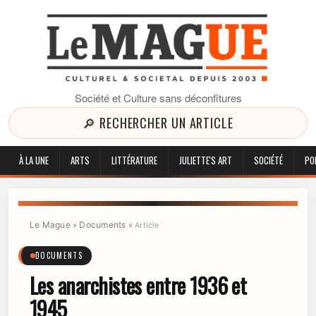
Société et Culture sans déconfitures
🔎 RECHERCHER UN ARTICLE
À LA UNE
ARTS
LITTÉRATURE
JULIETTE'S ART
SOCIÉTÉ
PO
Le Mague
Documents
»
»
Article
DOCUMENTS
Les anarchistes entre 1936 et
1945