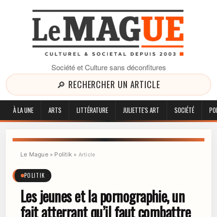
Société et Culture sans déconfitures
🔎 RECHERCHER UN ARTICLE
À LA UNE
ARTS
LITTÉRATURE
JULIETTE'S ART
SOCIÉTÉ
PO
Le Mague
Politik
»
»
Article
POLITIK
Les jeunes et la pornographie, un
fait atterrant qu’il faut combattre