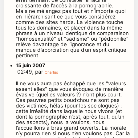
effet terrifiant de constater la facilité
croissante de l’accès à la pornographie.
Mais ne mélangez pas tout et n’importe quoi
en hiérarchisant ce que vous considérez
comme des sites hards. La violence touche
tous les domaines, et placer dans la même
phrase à un niveau identique de comparaison
"homosexualité" et "sadisme" ou "pédophilie"
relève davantage de l’ignorance et du
manque d’apprciation que d’un esprit critique
pertinent.
15 juin 2007
02:49, par
Charlus
Il ne vous aura pas échappé que les "valeurs
essentielles" que vous évoquez de manière
évasive (quelles valeurs ?) n’ont plus court.
Ces pauvres petits boud’chou ne sont pas
des victimes, hélas (pour les sociologues) :
cette irréalité dans laquelle nous vivons (et
dont la pornographie n’est, après tout, qu’un
des aspects), nous la voulons, nous
l’accueillons à bras grand ouverts. La morale
n’y pourra rien si nous n’en voulons pas. Car la