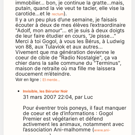
immobilier... bon, je continue la gratte...mais,
putain, quand la vie veut te tacler, elle vise la
carotide...et le
).
rectum
Il y a un peu plus d’une semaine, je faisais
écouter à deux de mes élèves l’extraordinaire
"Adolf, mon amour"... et je suis à deux doigts
de leur faire étudier en cours, "Je pisse..."
Merci à toi Gogol, à vous les Bérus, à Ludwig
von 88, aux Tulaviok et aux autres...
Vivement que ma génération devienne le
coeur de cible de "Radio Nostalgie", ça va
chier dans la salle commune du "Terminus",
maison de retraite où ma fille me laissera
doucement m’éteindre.
Voir en ligne :
Et merde...
Invisible, les Bérurier Noir
31 mars 2007 22:04, par Luc
Pour éventrer trois poneys, il faut manquer
de coeur et de d’informations : Gogol
Premier est végétarien et défend
activement les animaux, notamment avec
l’association Ani-malhomme (
www.ani-