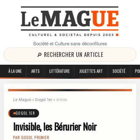
Société et Culture sans déconfitures
🔎 RECHERCHER UN ARTICLE
À LA UNE
ARTS
LITTÉRATURE
JULIETTE'S ART
SOCIÉTÉ
PO
Le Mague
Gogol 1er
»
»
Article
GOGOL 1ER
Invisible, les Bérurier Noir
PAR
GOGOL PREMIER