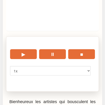
🎧 Écouter cet article
▶
⏸
■
Vitesse
Cliquez sur « Lire » pour écouter l’article.
Bienheureux les artistes qui bousculent les