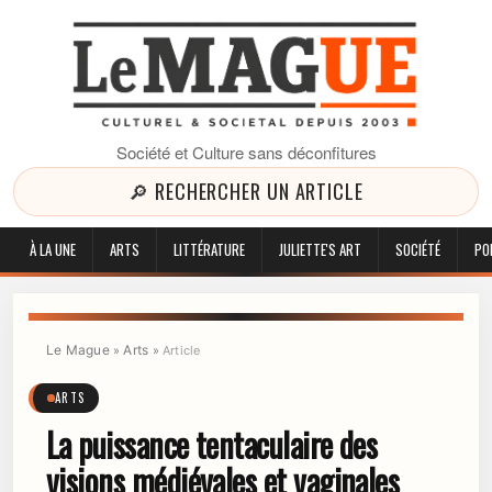
Société et Culture sans déconfitures
🔎 RECHERCHER UN ARTICLE
À LA UNE
ARTS
LITTÉRATURE
JULIETTE'S ART
SOCIÉTÉ
PO
Le Mague
Arts
»
»
Article
ARTS
La puissance tentaculaire des
visions médiévales et vaginales