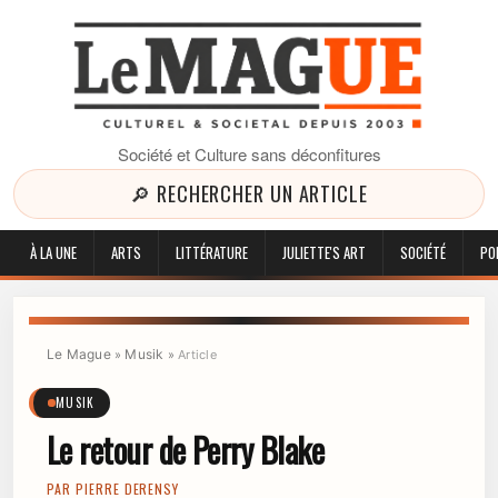
Société et Culture sans déconfitures
🔎 RECHERCHER UN ARTICLE
À LA UNE
ARTS
LITTÉRATURE
JULIETTE'S ART
SOCIÉTÉ
PO
Le Mague
Musik
»
»
Article
MUSIK
Le retour de Perry Blake
PAR
PIERRE DERENSY