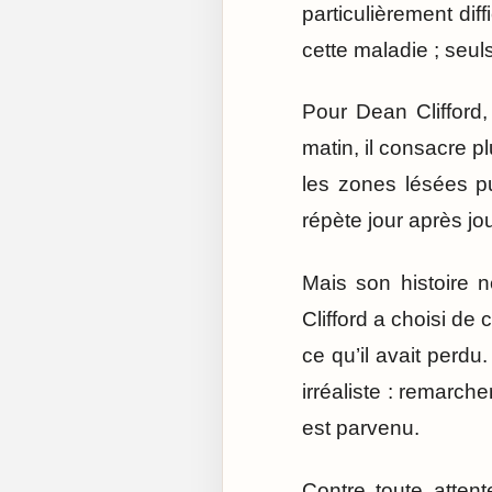
particulièrement diff
cette maladie ; seul
Pour Dean Clifford
matin, il consacre p
les zones lésées p
répète jour après jo
Mais son histoire 
Clifford a choisi de
ce qu’il avait perdu.
irréaliste : remarch
est parvenu.
Contre toute attent