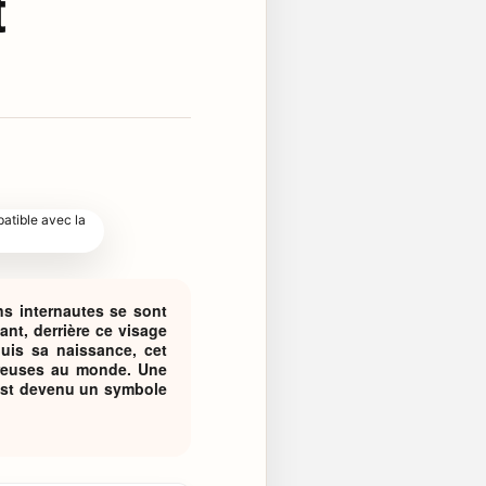
t
ns internautes se sont
ant, derrière ce visage
uis sa naissance, cet
oureuses au monde. Une
l est devenu un symbole