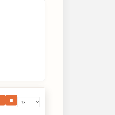
Vitesse
⏸
■