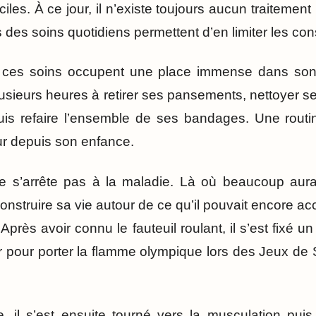
iciles. À ce jour, il n’existe toujours aucun traitemen
s des soins quotidiens permettent d’en limiter les c
, ces soins occupent une place immense dans so
lusieurs heures à retirer ses pansements, nettoyer se
uis refaire l’ensemble de ses bandages. Une routin
ur depuis son enfance.
ne s’arrête pas à la maladie. Là où beaucoup aur
 construire sa vie autour de ce qu’il pouvait encore ac
 Après avoir connu le fauteuil roulant, il s’est fixé un
er pour porter la flamme olympique lors des Jeux de
e, il s’est ensuite tourné vers la musculation puis 