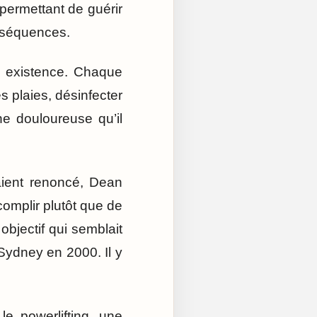
t permettant de guérir
onséquences.
n existence. Chaque
s plaies, désinfecter
e douloureuse qu’il
aient renoncé, Dean
complir plutôt que de
 objectif qui semblait
 Sydney en 2000. Il y
le powerlifting, une