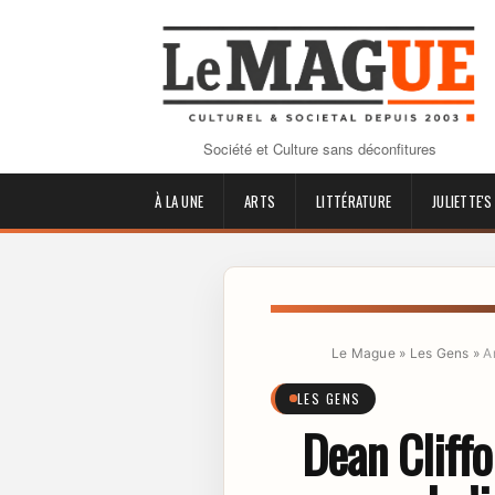
Société et Culture sans déconfitures
À LA UNE
ARTS
LITTÉRATURE
JULIETTE'S
Le Mague
»
Les Gens
»
A
LES GENS
Dean Cliff