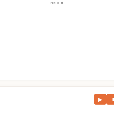
PUBLICITÉ
le
▶
écouter l’article.