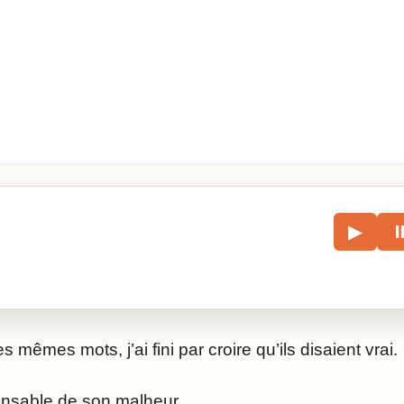
le
▶
écouter l’article.
s mêmes mots, j’ai fini par croire qu’ils disaient vrai.
onsable de son malheur.