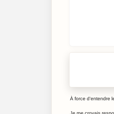
🎧 Écouter cet artic
Cliquez sur « Lire » pour 
À force d’entendre le
Je me croyais resp