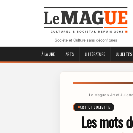
Société et Culture sans déconfitures
À LA UNE
ARTS
LITTÉRATURE
JULIETTE'S
Le Mague
»
Art of Juliett
ART OF JULIETTE
Les mots d