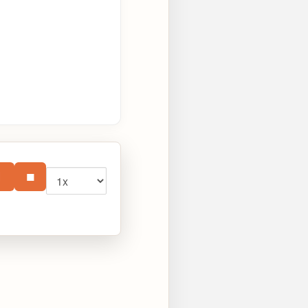
Vitesse
⏸
■