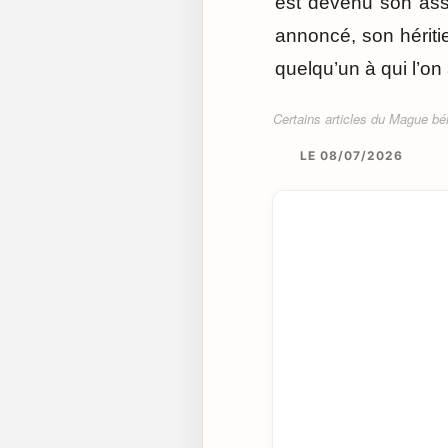
est devenu son assu
annoncé, son hériti
quelqu’un à qui l’on 
Certains articles du Mague béné
LE 08/07/2026