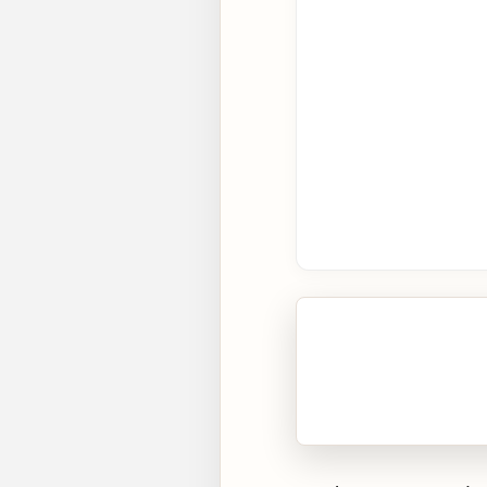
🎧 Écouter cet artic
Cliquez sur « Lire » pour 