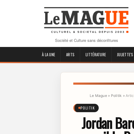
Société et Culture sans déconfitures
À LA UNE
ARTS
LITTÉRATURE
JULIETTE'S
Le Mague
»
Politik
»
Artic
POLITIK
Jordan Bard