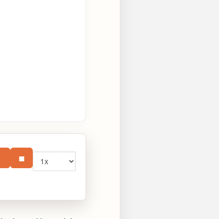
Vitesse
⏸
■