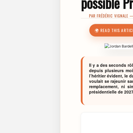
possible P
PAR
FRÉDÉRIC VIGNALE
— 
🌍 READ THIS ARTIC
Il y a des seconds rô
depuis plusieurs moi
l’héritier évident, le
voulait se rajeunir s
remplacement, ni sim
présidentielle de 2027