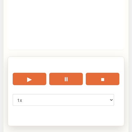
🎧 Écouter cet article
▶
⏸
■
Vitesse
Cliquez sur « Lire » pour écouter l’article.