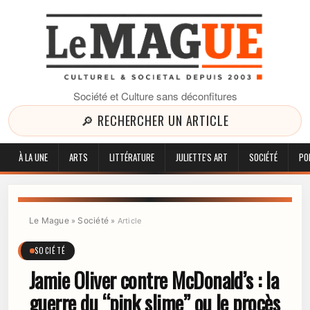
Société et Culture sans déconfitures
🔎 RECHERCHER UN ARTICLE
À LA UNE
ARTS
LITTÉRATURE
JULIETTE'S ART
SOCIÉTÉ
PO
Le Mague
Société
»
»
Article
SOCIÉTÉ
Jamie Oliver contre McDonald’s : la
guerre du “pink slime” ou le procès