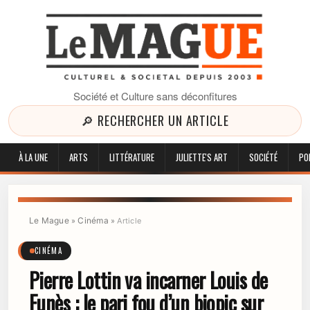
Société et Culture sans déconfitures
🔎 RECHERCHER UN ARTICLE
À LA UNE
ARTS
LITTÉRATURE
JULIETTE'S ART
SOCIÉTÉ
PO
Le Mague
Cinéma
»
»
Article
CINÉMA
Pierre Lottin va incarner Louis de
Funès : le pari fou d’un biopic sur