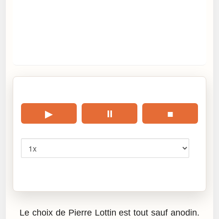
🎧 Écouter cet article
▶
⏸
■
Vitesse
Cliquez sur « Lire » pour écouter l’article.
Le choix de Pierre Lottin est tout sauf anodin.