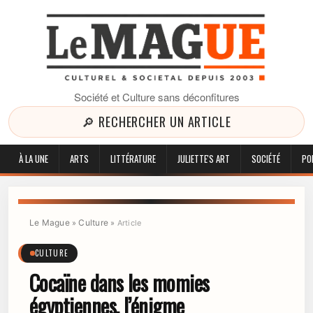
Société et Culture sans déconfitures
🔎 RECHERCHER UN ARTICLE
À LA UNE
ARTS
LITTÉRATURE
JULIETTE'S ART
SOCIÉTÉ
PO
Le Mague
Culture
»
»
Article
CULTURE
Cocaïne dans les momies
égyptiennes, l’énigme