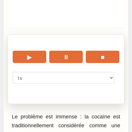
🎧 Écouter cet article
▶
⏸
■
Vitesse
Cliquez sur « Lire » pour écouter l’article.
Le problème est immense : la cocaïne est
traditionnellement considérée comme une