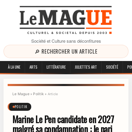
Société et Culture sans déconfitures
🔎 RECHERCHER UN ARTICLE
À LA UNE
ARTS
LITTÉRATURE
JULIETTE'S ART
SOCIÉTÉ
PO
Le Mague
Politik
»
»
Article
POLITIK
Marine Le Pen candidate en 2027
malgré sa condamnation : le pari