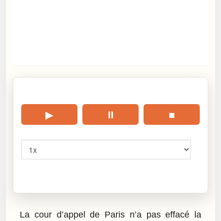
🎧 Écouter cet article
▶
⏸
■
Vitesse
Cliquez sur « Lire » pour écouter l’article.
La cour d’appel de Paris n’a pas effacé la