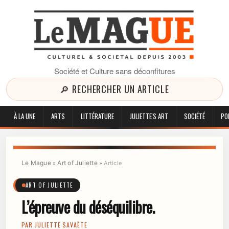
Société et Culture sans déconfitures
🔎 RECHERCHER UN ARTICLE
À LA UNE
ARTS
LITTÉRATURE
JULIETTE'S ART
SOCIÉTÉ
PO
Le Mague
Art of Juliette
»
»
Article
ART OF JULIETTE
L’épreuve du déséquilibre.
PAR
JULIETTE SAVAËTE