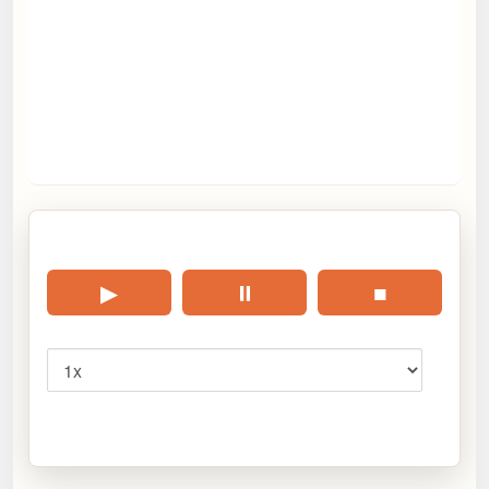
🎧 Écouter cet article
▶
⏸
■
Vitesse
Cliquez sur « Lire » pour écouter l’article.