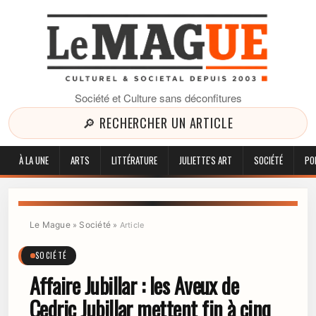
Société et Culture sans déconfitures
🔎 RECHERCHER UN ARTICLE
À LA UNE
ARTS
LITTÉRATURE
JULIETTE'S ART
SOCIÉTÉ
PO
Le Mague
Société
»
»
Article
SOCIÉTÉ
Affaire Jubillar : les Aveux de
Cedric Jubillar mettent fin à cinq