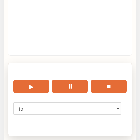
🎧 Écouter cet article
▶
⏸
■
Vitesse
Cliquez sur « Lire » pour écouter l’article.