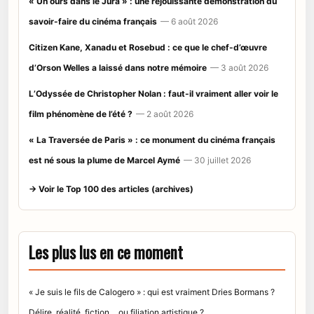
« Un ours dans le Jura » : une réjouissante démonstration du
savoir-faire du cinéma français
— 6 août 2026
Citizen Kane, Xanadu et Rosebud : ce que le chef-d’œuvre
d’Orson Welles a laissé dans notre mémoire
— 3 août 2026
L’Odyssée de Christopher Nolan : faut-il vraiment aller voir le
film phénomène de l’été ?
— 2 août 2026
« La Traversée de Paris » : ce monument du cinéma français
est né sous la plume de Marcel Aymé
— 30 juillet 2026
→ Voir le Top 100 des articles (archives)
Les plus lus en ce moment
« Je suis le fils de Calogero » : qui est vraiment Dries Bormans ?
Délire, réalité, fiction… ou filiation artistique ?