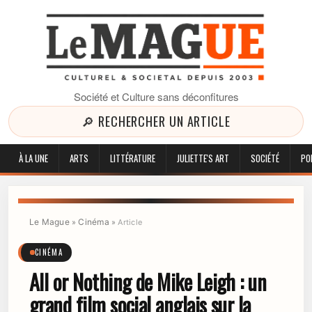
Société et Culture sans déconfitures
🔎 RECHERCHER UN ARTICLE
À LA UNE
ARTS
LITTÉRATURE
JULIETTE'S ART
SOCIÉTÉ
PO
Le Mague
Cinéma
»
»
Article
CINÉMA
All or Nothing de Mike Leigh : un
grand film social anglais sur la