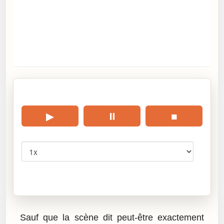
🎧 Écouter cet article
▶
⏸
■
Vitesse
Cliquez sur « Lire » pour écouter l’article.
Sauf que la scène dit peut-être exactement