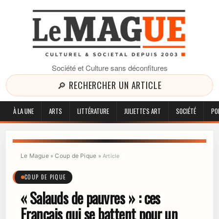
Société et Culture sans déconfitures
🔎 RECHERCHER UN ARTICLE
À LA UNE
ARTS
LITTÉRATURE
JULIETTE'S ART
SOCIÉTÉ
PO
Le Mague
Coup de Pique
»
»
Article
COUP DE PIQUE
« Salauds de pauvres » : ces
Français qui se battent pour un