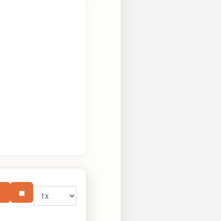
Vitesse
⏸
■