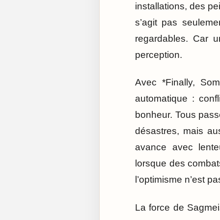
installations, des p
s’agit pas seuleme
regardables. Car u
perception.
Avec *Finally, Som
automatique : confli
bonheur. Tous passe
désastres, mais aus
avance avec lenteu
lorsque des combats 
l’optimisme n’est pas 
La force de Sagmeis