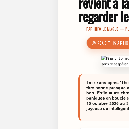
revient à l
regarder l
PAR
INFO LE MAGUE
— PUB
🌍 READ THIS ARTIC
Treize ans après *The
titre sonne presque 
bon. Enfin autre chos
paniques en boucle et
15 octobre 2026 au 30
joyeuse qu’intelligent