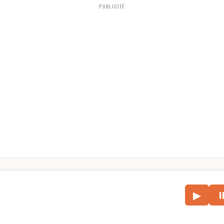
PUBLICITÉ
le
▶
écouter l’article.