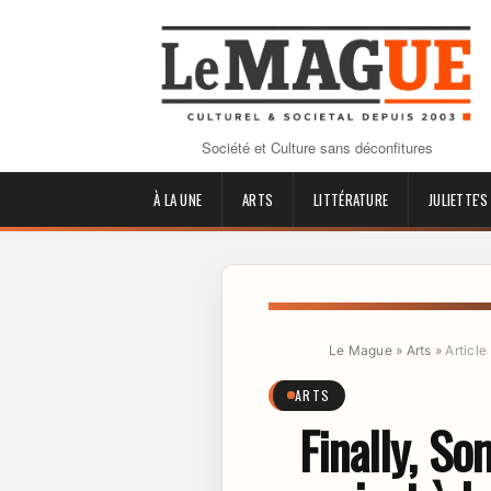
Société et Culture sans déconfitures
À LA UNE
ARTS
LITTÉRATURE
JULIETTE'S
Le Mague
»
Arts
»
Article
ARTS
Finally, S