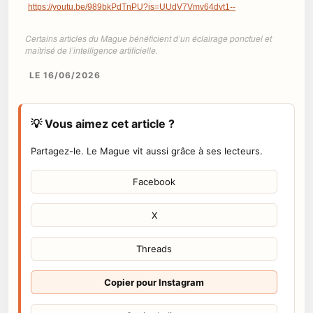
https://youtu.be/989bkPdTnPU?is=UUdV7Vmv64dvt1--
Certains articles du Mague bénéficient d’un éclairage ponctuel et
maîtrisé de l’intelligence artificielle.
LE 16/06/2026
💡 Vous aimez cet article ?
Partagez-le. Le Mague vit aussi grâce à ses lecteurs.
Facebook
X
Threads
Copier pour Instagram