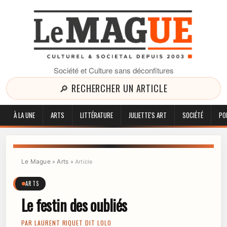
Société et Culture sans déconfitures
🔎 RECHERCHER UN ARTICLE
À LA UNE
ARTS
LITTÉRATURE
JULIETTE'S ART
SOCIÉTÉ
PO
Le Mague
Arts
»
»
Article
ARTS
Le festin des oubliés
PAR
LAURENT RIQUET DIT LOLO