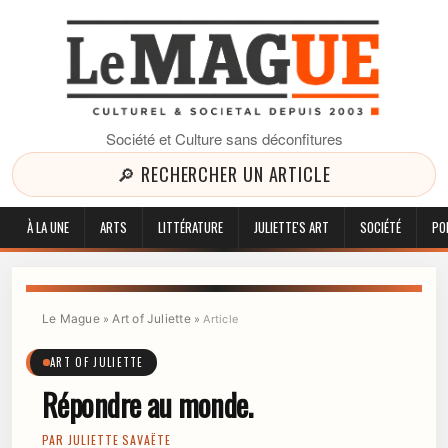
Société et Culture sans déconfitures
🔎 RECHERCHER UN ARTICLE
À LA UNE
ARTS
LITTÉRATURE
JULIETTE'S ART
SOCIÉTÉ
PO
Le Mague
Art of Juliette
»
»
Article
ART OF JULIETTE
Répondre au monde.
PAR
JULIETTE SAVAËTE