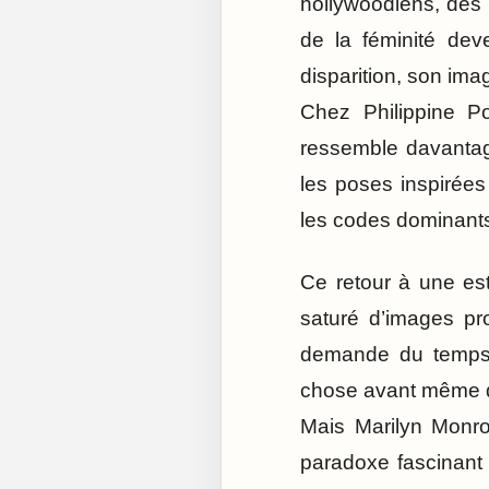
hollywoodiens, des 
de la féminité dev
disparition, son ima
Chez Philippine Po
ressemble davantage
les poses inspirée
les codes dominant
Ce retour à une es
saturé d’images pro
demande du temps, d
chose avant même qu
Mais Marilyn Monro
paradoxe fascinant 