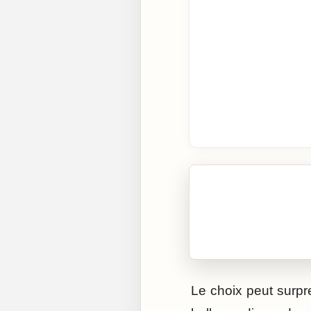
🎧 Écouter cet artic
Cliquez sur « Lire » pour 
Le choix peut surpr