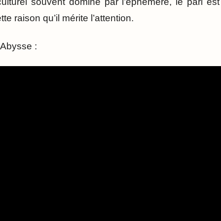
lturel souvent dominé par l’éphémère, le pari est 
e raison qu’il mérite l’attention.
p Abysse :