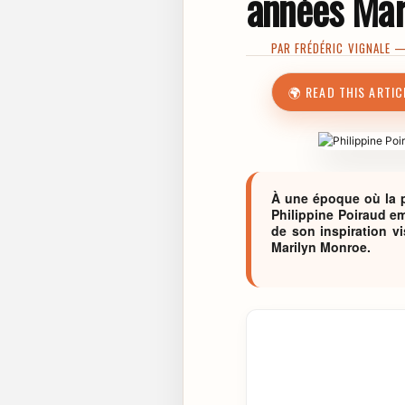
années Mar
PAR
FRÉDÉRIC VIGNALE
— 
🌍 READ THIS ARTIC
À une époque où la p
Philippine Poiraud e
de son inspiration v
Marilyn Monroe.