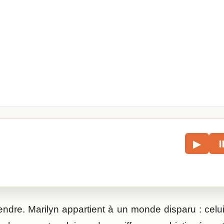
le
▶
écouter l’article.
endre. Marilyn appartient à un monde disparu : celu