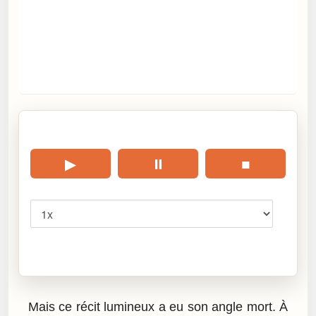
🎧 Écouter cet article
▶
⏸
■
Vitesse
Cliquez sur « Lire » pour écouter l’article.
Mais ce récit lumineux a eu son angle mort. À