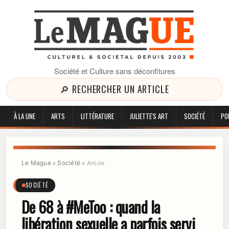
Société et Culture sans déconfitures
🔎 RECHERCHER UN ARTICLE
À LA UNE
ARTS
LITTÉRATURE
JULIETTE'S ART
SOCIÉTÉ
PO
Le Mague
Société
»
»
Article
SOCIÉTÉ
De 68 à #MeToo : quand la
libération sexuelle a parfois servi