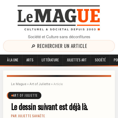
Société et Culture sans déconfitures
🔎 RECHERCHER UN ARTICLE
À LA UNE
ARTS
LITTÉRATURE
JULIETTE'S ART
SOCIÉTÉ
PO
Le Mague
Art of Juliette
»
»
Article
ART OF JULIETTE
Le dessin suivant est déjà là.
PAR
JULIETTE SAVAËTE